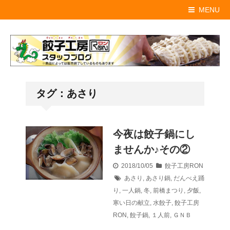
MENU
タグ：あさり
今夜は餃子鍋にし
ませんか♪その②
2018/10/05
餃子工房RON
あさり
,
あさり鍋
,
だんべえ踊
り
,
一人鍋
,
冬
,
前橋まつり
,
夕飯
,
寒い日の献立
,
水餃子
,
餃子工房
RON
,
餃子鍋
,
１人前
,
ＧＮＢ