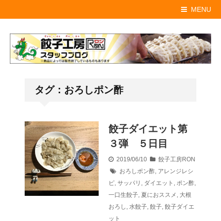
MENU
タグ：おろしポン酢
餃子ダイエット第
３弾 ５日目
2019/06/10
餃子工房RON
おろしポン酢
,
アレンジレシ
ピ
,
サッパリ
,
ダイエット
,
ポン酢
,
一口生餃子
,
夏におススメ
,
大根
おろし
,
水餃子
,
餃子
,
餃子ダイエ
ット