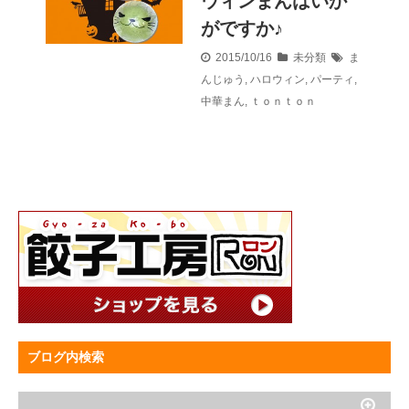
ウィンまんはいか
がですか♪
2015/10/16
未分類
ま
んじゅう
,
ハロウィン
,
パーティ
,
中華まん
,
ｔｏｎｔｏｎ
ブログ内検索