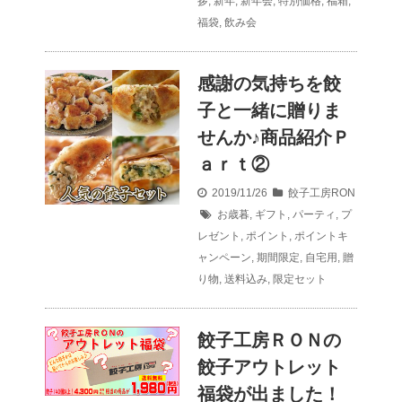
拶
,
新年
,
新年会
,
特別価格
,
福箱
,
福袋
,
飲み会
感謝の気持ちを餃
子と一緒に贈りま
せんか♪商品紹介Ｐ
ａｒｔ②
2019/11/26
餃子工房RON
お歳暮
,
ギフト
,
パーティ
,
プ
レゼント
,
ポイント
,
ポイントキ
ャンペーン
,
期間限定
,
自宅用
,
贈
り物
,
送料込み
,
限定セット
餃子工房ＲＯＮの
餃子アウトレット
福袋が出ました！