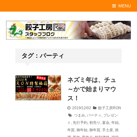
MENU
タグ：パーティ
ネズミ年は、チュ
～かで始まりマウ
ス！
2019/12/02
餃子工房RON
つまみ
,
パーティ
,
プレゼン
ト
,
先行予約
,
初売り
,
宴会
,
年始
,
年賀
,
御年始
,
御年賀
,
手土産
,
挨