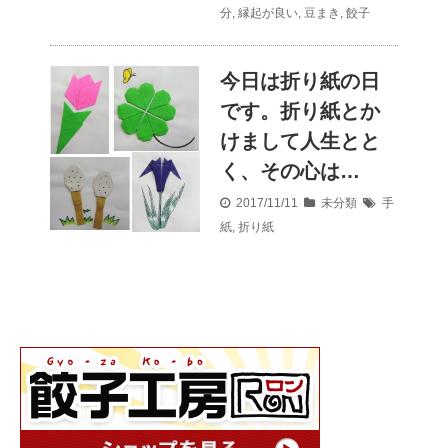
分
,
縁起が良い
,
豆まき
,
餃子
今日は折り紙の日
です。折り紙とか
けまして人生とと
く、その心は…
2017/11/11
未分類
手
紙
,
折り紙