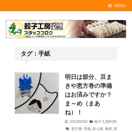
MENU
タグ：手紙
明日は節分、豆ま
きや恵方巻の準備
はお済みですか？
ま～め（まあ
ね）！
2019/02/02
餃子工房RON
恵方巻
,
手紙
,
折り紙
,
春節
,
節