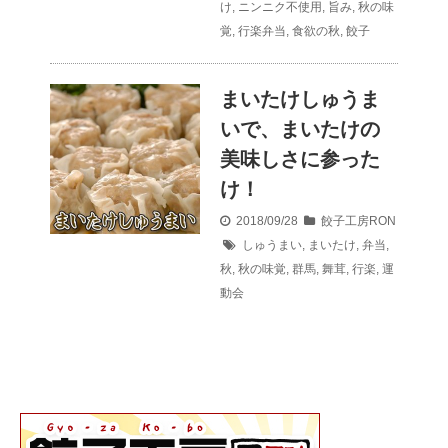
け
,
ニンニク不使用
,
旨み
,
秋の味
覚
,
行楽弁当
,
食欲の秋
,
餃子
まいたけしゅうま
いで、まいたけの
美味しさに参った
け！
2018/09/28
餃子工房RON
しゅうまい
,
まいたけ
,
弁当
,
秋
,
秋の味覚
,
群馬
,
舞茸
,
行楽
,
運
動会