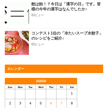
餃は飴！？今日は「漢字の日」です。皆
様の今年の漢字はなんでしたか♪
83ビュー
コンテスト1位の「冷たいスープ水餃子」
のレシピをご紹介♪
83ビュー
カレンダー
202608
Sun
Mon
Tue
Wed
Thu
Fri
Sat
1
2
3
4
5
6
7
8