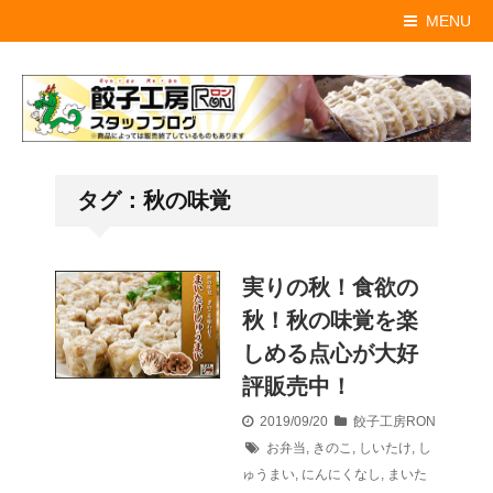
MENU
タグ：秋の味覚
実りの秋！食欲の
秋！秋の味覚を楽
しめる点心が大好
評販売中！
2019/09/20
餃子工房RON
お弁当
,
きのこ
,
しいたけ
,
し
ゅうまい
,
にんにくなし
,
まいた