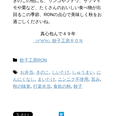
きのこの他にも、リンゴやブドウ、サツマイ
モや栗など、たくさんのおいしい食べ物が出
回るこの季節、RONの点心で美味しく秋をお
過ごしくださいね。
真心包んで４９年
（r^o^n）餃子工房ＲＯＮ
餃子工房RON
お弁当
,
きのこ
,
しいたけ
,
しゅうまい
,
に
んにくなし
,
まいたけ
,
ニンニク不使用
,
旨み
,
秋の味覚
,
行楽弁当
,
食欲の秋
,
餃子