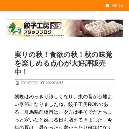
MENU
実りの秋！食欲の秋！秋の味覚
を楽しめる点心が大好評販売
中！
2019/09/20
2020/04/15
朝晩はめっきり涼しくなり、虫の音が心地よ
い季節になりましたね。餃子工房RONのあ
る、群馬県前橋市は、夕方は半そでだとちょ
っと寒いなと感じる日も増えてきました。今
年の夏は、暑かったり寒かったり例年になく