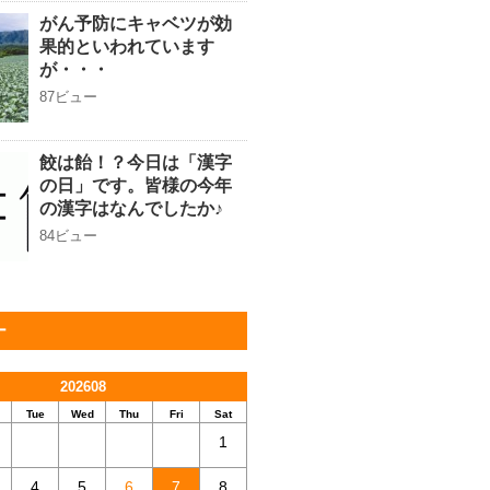
がん予防にキャベツが効
果的といわれています
が・・・
87ビュー
餃は飴！？今日は「漢字
の日」です。皆様の今年
の漢字はなんでしたか♪
84ビュー
ー
202608
Tue
Wed
Thu
Fri
Sat
1
4
5
6
7
8