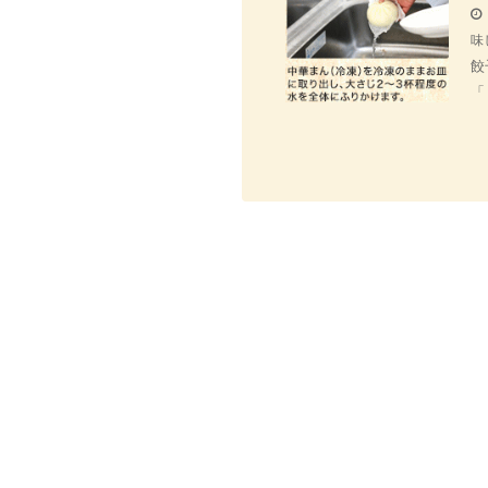
味
餃
「