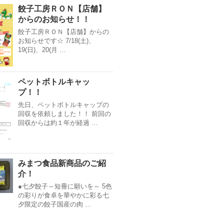
餃子工房ＲＯＮ【店舗】
からのお知らせ！！
餃子工房ＲＯＮ【店舗】からの
お知らせです☆ 7/18(土)、
19(日)、20(月 …
ペットボトルキャッ
プ！！
先日、ペットボトルキャップの
回収を依頼しました！！ 前回の
回収からは約１年が経過 …
みまつ食品新商品のご紹
介！
●七夕餃子～短冊に願いを～ 5色
の彩りが食卓を華やかに彩る七
夕限定の餃子国産の肉 …