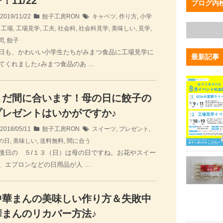
！11/22
ブログ内
2019/11/22
餃子工房RON
キャベツ
,
作り方
,
小学
,
工場
,
工場見学
,
工夫
,
社会科
,
社会科見学
,
美味しい
,
見学
,
問
,
餃子
日も、かわいい小学生たちがみまつ食品に工場見学に
最新記事
てくれました♪みまつ食品のあ …
まだ間に合います！母の日に餃子の
プレゼントはいかがですか♪
2018/05/11
餃子工房RON
スイーツ
,
プレゼント
,
の日
,
美味しい
,
送料無料
,
間に合う
後日の ５/１３（日）は母の日ですね。お花やスイー
、エプロンなどの日用品が人 …
中華まんの美味しい作り方＆失敗中
華まんのリカバー方法♪