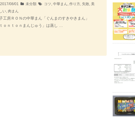
2017/08/01
未分類
コツ
,
中華まん
,
作り方
,
失敗
,
美
しい
,
肉まん
子工房ＲＯＮの中華まん「ぐんまのすきやきまん」
ｔｏｎｔｏｎまんじゅう」は蒸し …