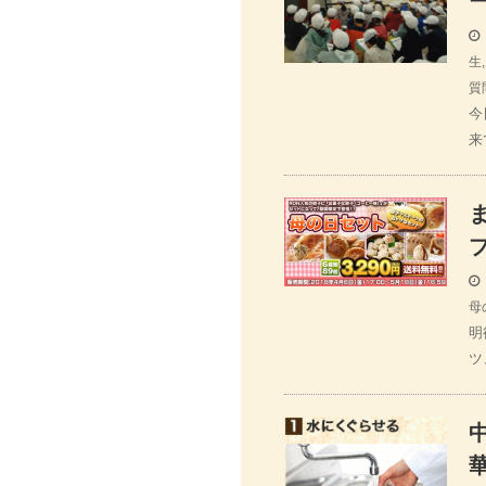
ー
生
質
今
来
母
明
ツ