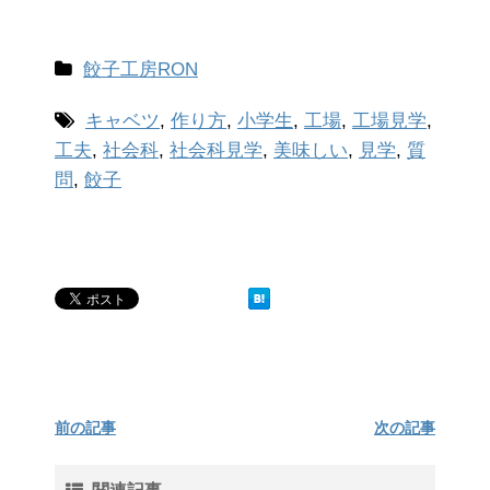
餃子工房RON
キャベツ
,
作り方
,
小学生
,
工場
,
工場見学
,
工夫
,
社会科
,
社会科見学
,
美味しい
,
見学
,
質
問
,
餃子
前の記事
次の記事