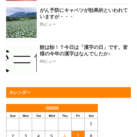
がん予防にキャベツが効果的といわれて
いますが・・・
85ビュー
餃は飴！？今日は「漢字の日」です。皆
様の今年の漢字はなんでしたか♪
84ビュー
カレンダー
202608
Sun
Mon
Tue
Wed
Thu
Fri
Sat
1
2
3
4
5
6
7
8