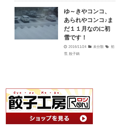
ゆ～きやコンコ、
あられやコンコ♪ま
だ１１月なのに初
雪です！
2016/11/24
未分類
初
雪
,
餃子鍋