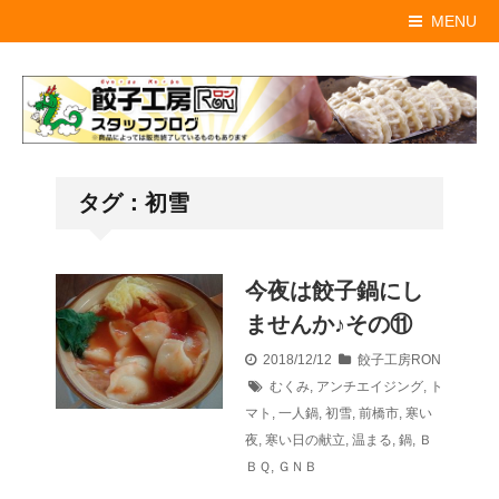
MENU
タグ：初雪
今夜は餃子鍋にし
ませんか♪その⑪
2018/12/12
餃子工房RON
むくみ
,
アンチエイジング
,
ト
マト
,
一人鍋
,
初雪
,
前橋市
,
寒い
夜
,
寒い日の献立
,
温まる
,
鍋
,
Ｂ
ＢＱ
,
ＧＮＢ