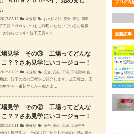
た。Ａｍａｚｏｎペイ、始めまし
ブログ内
た。
2017/03/18
未分類
お支払方法
,
安全
,
安心
,
簡単
子工房ＲＯＮをいつもご利用いただいているお客様
、お知らせです♪ 餃子工房ＲＯ …
最新記事
工場見学 その③ 工場ってどんな
とこ？？さあ見学にいコージョー！
2015/07/25
未分類
安全
,
安心
,
工場
,
工場見学
,
皮
回は、餃子の皮の工程をご紹介します。皮工程は、工
の中でも一番朝早くから動き出 …
工場見学 その② 工場ってどんな
とこ？？さあ見学にいコージョー！
2015/07/11
未分類
安全
,
安心
,
工場
,
工場見学
回の工場見学は、その①でご紹介した先の手洗い場か