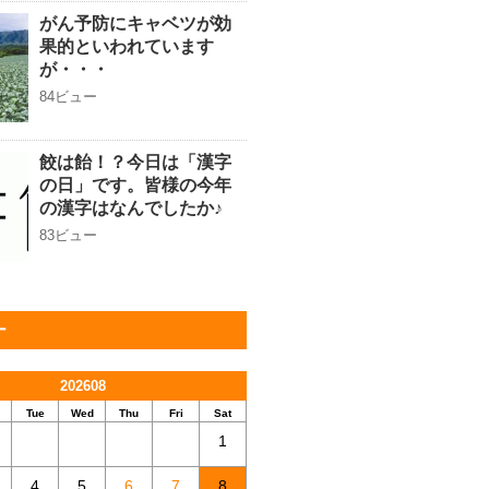
がん予防にキャベツが効
果的といわれています
が・・・
84ビュー
餃は飴！？今日は「漢字
の日」です。皆様の今年
の漢字はなんでしたか♪
83ビュー
ー
202608
Tue
Wed
Thu
Fri
Sat
1
4
5
6
7
8