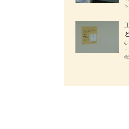
ら
ニ
物