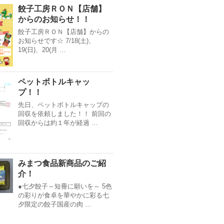
餃子工房ＲＯＮ【店舗】
からのお知らせ！！
餃子工房ＲＯＮ【店舗】からの
お知らせです☆ 7/18(土)、
19(日)、20(月 …
ペットボトルキャッ
プ！！
先日、ペットボトルキャップの
回収を依頼しました！！ 前回の
回収からは約１年が経過 …
みまつ食品新商品のご紹
介！
●七夕餃子～短冊に願いを～ 5色
の彩りが食卓を華やかに彩る七
夕限定の餃子国産の肉 …