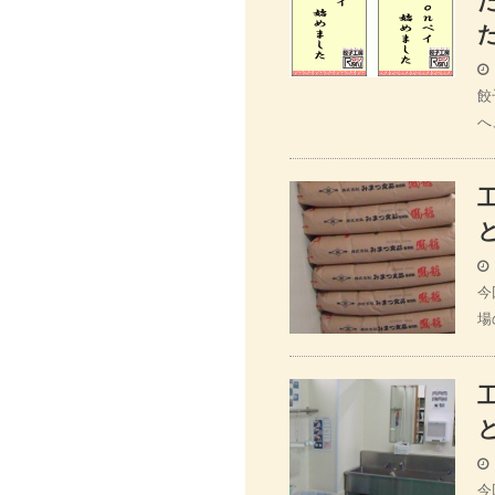
餃
へ
今
場
今