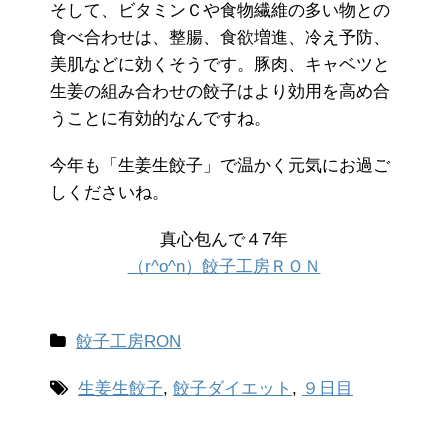
そして、ビタミンＣや食物繊維の多い物との
食べ合わせは、整腸、食欲増進、冷え予防、
美肌などに効くそうです。豚肉、キャベツと
生姜の組み合わせの餃子はより効用を高め合
うことに有効的なんですね。
今年も「生姜生餃子」で温かく元気にお過ご
しくださいね。
真心包んで４7年
（r^o^n）餃子工房ＲＯＮ
餃子工房RON
生姜生餃子
,
餃子ダイエット
,
９日目