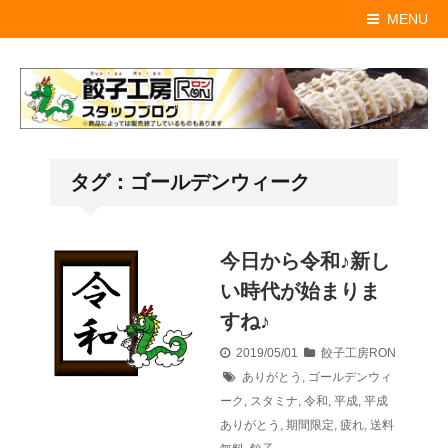
MENU
タグ：ゴールデンウィーク
今日から令和♪新し
い時代が始まりま
すね♪
2019/05/01
餃子工房RON
ありがとう
,
ゴールデンウィ
ーク
,
スタミナ
,
令和
,
平成
,
平成
ありがとう
,
期間限定
,
疲れ
,
送料