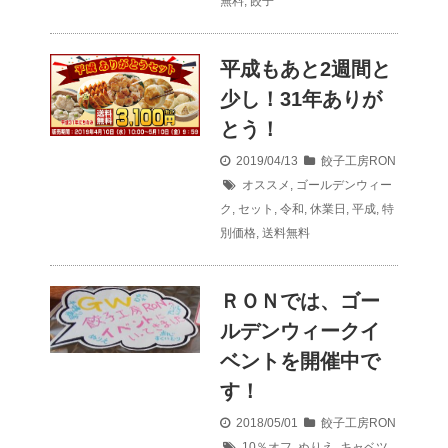
無料
,
餃子
平成もあと2週間と
少し！31年ありが
とう！
2019/04/13
餃子工房RON
オススメ
,
ゴールデンウィー
ク
,
セット
,
令和
,
休業日
,
平成
,
特
別価格
,
送料無料
ＲＯＮでは、ゴー
ルデンウィークイ
ベントを開催中で
す！
2018/05/01
餃子工房RON
10％オフ
,
ぬりえ
,
キャベツ