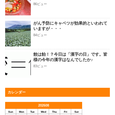
86ビュー
がん予防にキャベツが効果的といわれて
いますが・・・
84ビュー
餃は飴！？今日は「漢字の日」です。皆
様の今年の漢字はなんでしたか♪
83ビュー
カレンダー
202608
Sun
Mon
Tue
Wed
Thu
Fri
Sat