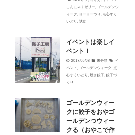
こんにゃくゼリー
,
ゴールデンウ
ィーク
,
ヨーヨーつり
,
点心すく
いどり
,
試食
イベントは楽しイ
ベント！
2017/05/08
未分類
イ
ベント
,
ゴールデンウィーク
,
点
心すくいどり
,
焼き餃子
,
餃子づ
くり
ゴールデンウィー
クに餃子をおやゴ
ールデンつウィー
クる（おやこで作