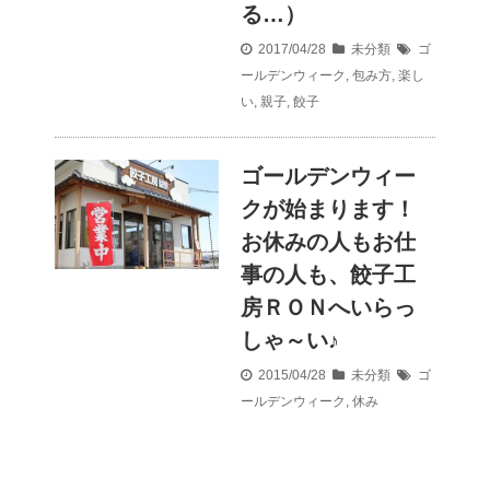
る…）
2017/04/28
未分類
ゴ
ールデンウィーク
,
包み方
,
楽し
い
,
親子
,
餃子
ゴールデンウィー
クが始まります！
お休みの人もお仕
事の人も、餃子工
房ＲＯＮへいらっ
しゃ～い♪
2015/04/28
未分類
ゴ
ールデンウィーク
,
休み