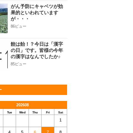
がん予防にキャベツが効
果的といわれています
が・・・
86ビュー
餃は飴！？今日は「漢字
の日」です。皆様の今年
の漢字はなんでしたか♪
85ビュー
ー
202608
Tue
Wed
Thu
Fri
Sat
1
4
5
6
7
8