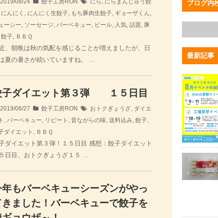
2019/08/24
餃子工房RON
にら
,
にらまんじゅう餃
ブログ内
,
にんにく
,
にんにく生餃子
,
もち豚肉生餃子
,
ギョーザくん
,
ューシー
,
ソーセージ
,
バーベキュー
,
ビール
,
人気
,
話題
,
豚
,
餃子
,
ＢＢＱ
近、朝晩は秋の気配を感じることが増えましたが、日
最新記事
は夏の暑さが続いていますね。 …
餃子ダイエット第３弾 １５日目
2019/06/27
餃子工房RON
おトクぎょうざ
,
ダイエ
ト
,
バーベキュー
,
リピート
,
昔ながらの味
,
送料込み
,
餃子
,
子ダイエット
,
ＢＢＱ
子ダイエット第３弾！１５日目 感想：餃子ダイエット
５日目、おトクぎょうざ１５ …
今年もバーベキューシーズンがやっ
てきました！バーベキューで餃子を
焼ギョウザ～！