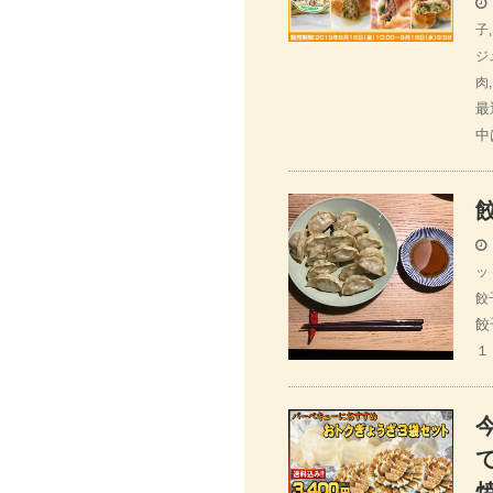
子
ジ
肉
最
中
ッ
餃
餃
１