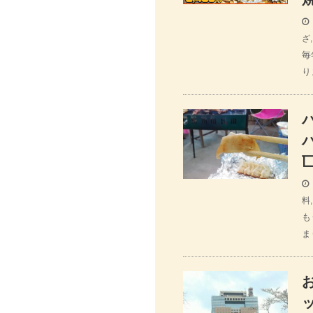
ざ
毎
り
匸
料
も
ま