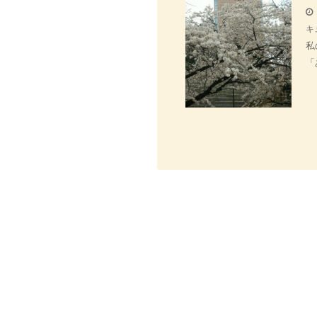
キ
私
「