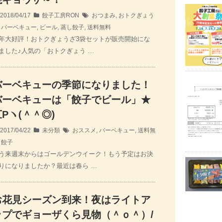
2018/04/17
餃子工房RON
おつまみ
,
おトクぎょう
,
バーベキュー
,
ビール
,
蒸し餃子
,
送料無料
年大好評！おトクぎょうざ3袋セットが販売開始にな
ました♪人気の「おトクぎょう …
バーベキューの季節になりました！
バーベキューは「餃子でビール」★
Pヽ(＾＾◎)
2017/04/22
未分類
おススメ
,
バーベキュー
,
送料無
,
餃子
う来週末からはゴールデンウイーク！もう予定はお決
りになりましたか？最近は春ら …
お花見シーズン到来！夜はライトア
ップでギョーザくら見物（＾ｏ＾）/