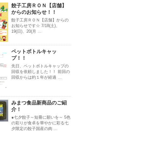
餃子工房ＲＯＮ【店舗】
からのお知らせ！！
餃子工房ＲＯＮ【店舗】からの
お知らせです☆ 7/18(土)、
19(日)、20(月 …
ペットボトルキャッ
プ！！
先日、ペットボトルキャップの
回収を依頼しました！！ 前回の
回収からは約１年が経過 …
みまつ食品新商品のご紹
介！
●七夕餃子～短冊に願いを～ 5色
の彩りが食卓を華やかに彩る七
夕限定の餃子国産の肉 …