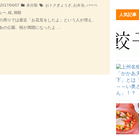
2017/04/07
未分類
おトクぎょうざ
,
お弁当
,
バーベ
ュー
,
桜
,
満開
人気記事
の周りでは最近「お花見をしたよ」という人が増え、
あの公園、桜が満開になったよ …