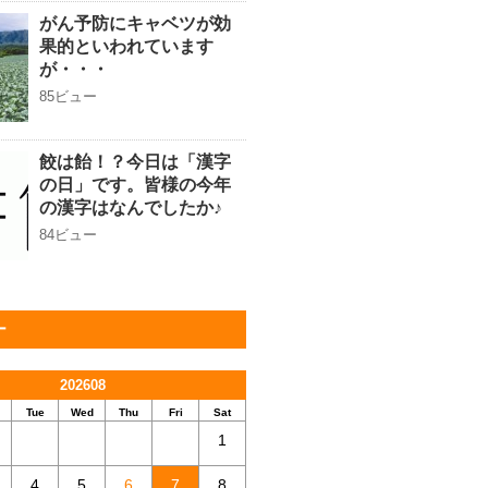
がん予防にキャベツが効
果的といわれています
が・・・
85ビュー
餃は飴！？今日は「漢字
の日」です。皆様の今年
の漢字はなんでしたか♪
84ビュー
ー
202608
Tue
Wed
Thu
Fri
Sat
1
4
5
6
7
8