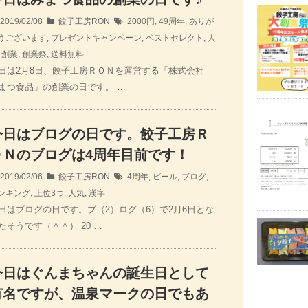
2019/02/08
餃子工房RON
2000円
,
49周年
,
ありが
うございます
,
プレゼントキャンペーン
,
ベストセレクト
,
人
,
創業
,
創業祭
,
送料無料
日は2月8日、餃子工房ＲＯＮを運営する「株式会社
まつ食品」の創業の日です。 …
今日はブログの日です。餃子工房Ｒ
ＯＮのブログは4周年目前です！
2019/02/06
餃子工房RON
4周年
,
ビール
,
ブログ
,
ンキング
,
上位3つ
,
人気
,
漢字
日はブログの日です。ブ（2）ログ（6）で2月6日とな
たそうです（＾＾） 20 …
今日はぐんまちゃんの誕生日として
有名ですが、温泉マークの日でもあ