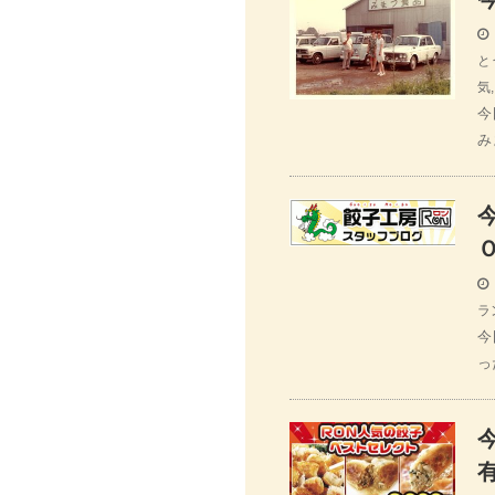
と
気
今
み
ラ
今
っ