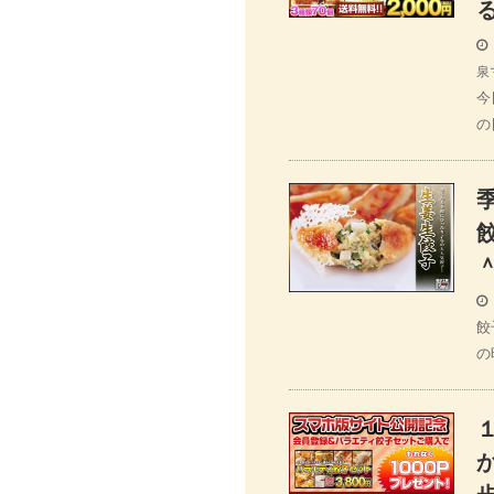
泉
今
の
＾
餃
の