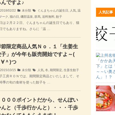
るんですよ♪
2018/02/22
未分類
ぐんまちゃんの誕生日
,
人気
,
温
人気記事
マーク
,
猫の日
,
磯部温泉
,
群馬
,
送料無料
,
餃子
日は２月２２日、ぐんまちゃんの誕生日でもあり、猫
日でもありますね。さらに「温 …
季節限定商品人気Ｎｏ．１「生姜生
餃子」が今年も販売開始ですよ～(
∀＾)つ
2015/10/15
未分類
人気
,
冬
,
期間限定
,
生姜生餃子
子工房ＲＯＮでは、期間限定商品といたしまして、そ
時季の旬の食材を使った餃子を …
１０００ポイントだから、せんぽい
かんと（千歩行かんと）・・・千歩