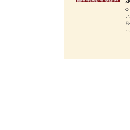
ガ
只
ャ