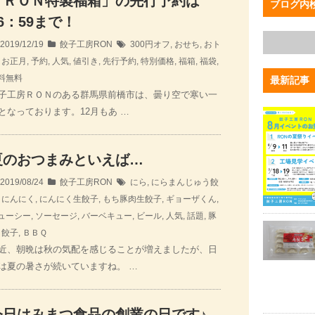
「ＲＯＮ特製福箱」の先行予約は
ブログ内
6：59まで！
2019/12/19
餃子工房RON
300円オフ
,
おせち
,
おト
,
お正月
,
予約
,
人気
,
値引き
,
先行予約
,
特別価格
,
福箱
,
福袋
,
料無料
最新記事
子工房ＲＯＮのある群馬県前橋市は、曇り空で寒い一
となっております。12月もあ …
夏のおつまみといえば…
2019/08/24
餃子工房RON
にら
,
にらまんじゅう餃
,
にんにく
,
にんにく生餃子
,
もち豚肉生餃子
,
ギョーザくん
,
ューシー
,
ソーセージ
,
バーベキュー
,
ビール
,
人気
,
話題
,
豚
,
餃子
,
ＢＢＱ
近、朝晩は秋の気配を感じることが増えましたが、日
は夏の暑さが続いていますね。 …
今日はみまつ食品の創業の日です♪