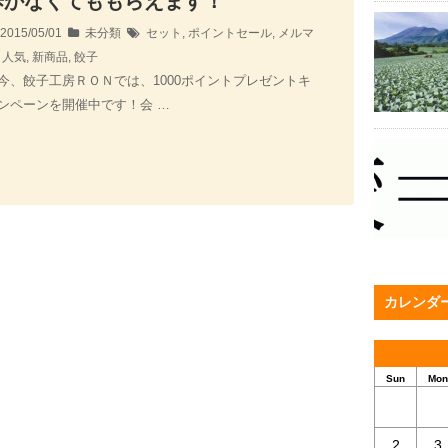
歩かなくてももらえます！
2015/05/01
未分類
セット
,
ポイントセール
,
メルマ
,
人気
,
新商品
,
餃子
今、餃子工房ＲＯＮでは、1000ポイントプレゼントキ
ンペーンを開催中です！会 …
カレンダ
Sun
Mon
2
3