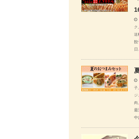
1
ク
送
餃
日
子
ジ
肉
最
中