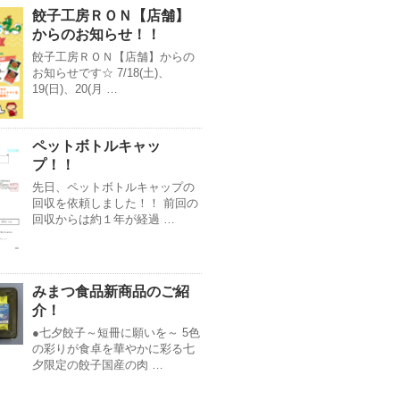
餃子工房ＲＯＮ【店舗】
からのお知らせ！！
餃子工房ＲＯＮ【店舗】からの
お知らせです☆ 7/18(土)、
19(日)、20(月 …
ペットボトルキャッ
プ！！
先日、ペットボトルキャップの
回収を依頼しました！！ 前回の
回収からは約１年が経過 …
みまつ食品新商品のご紹
介！
●七夕餃子～短冊に願いを～ 5色
の彩りが食卓を華やかに彩る七
夕限定の餃子国産の肉 …