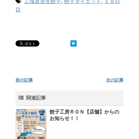
工場直送生餃子
,
餃子ダイエット
,
１８日
目
前の記事
次の記事
関連記事
餃子工房ＲＯＮ【店舗】からの
お知らせ！！