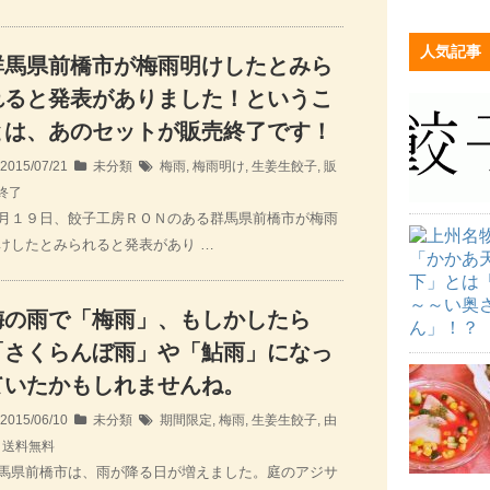
人気記事
群馬県前橋市が梅雨明けしたとみら
れると発表がありました！というこ
とは、あのセットが販売終了です！
2015/07/21
未分類
梅雨
,
梅雨明け
,
生姜生餃子
,
販
終了
月１９日、餃子工房ＲＯＮのある群馬県前橋市が梅雨
けしたとみられると発表があり …
梅の雨で「梅雨」、もしかしたら
「さくらんぼ雨」や「鮎雨」になっ
ていたかもしれませんね。
2015/06/10
未分類
期間限定
,
梅雨
,
生姜生餃子
,
由
,
送料無料
馬県前橋市は、雨が降る日が増えました。庭のアジサ