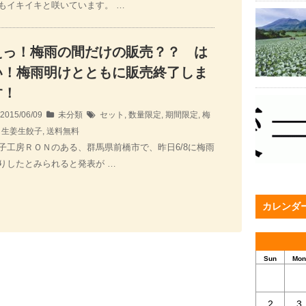
もイキイキと咲いています。 …
えっ！梅雨の間だけの販売？？ は
い！梅雨明けとともに販売終了しま
す！
2015/06/09
未分類
セット
,
数量限定
,
期間限定
,
梅
,
生姜生餃子
,
送料無料
子工房ＲＯＮのある、群馬県前橋市で、昨日6/8に梅雨
りしたとみられると発表が …
カレンダ
Sun
Mon
2
3