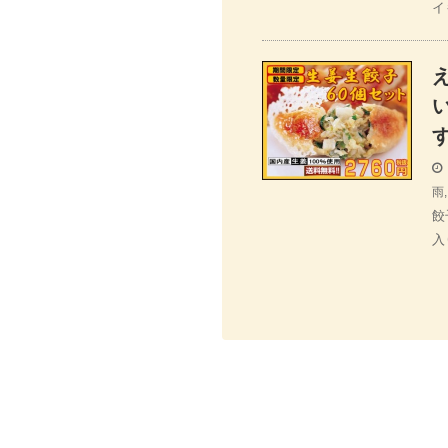
イ
雨
餃
入