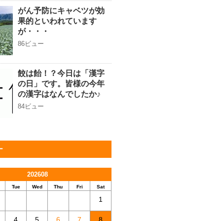
がん予防にキャベツが効
果的といわれています
が・・・
86ビュー
餃は飴！？今日は「漢字
の日」です。皆様の今年
の漢字はなんでしたか♪
84ビュー
ー
202608
Tue
Wed
Thu
Fri
Sat
1
4
5
6
7
8