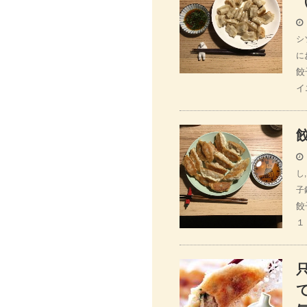
シ
に
餃
イ
し
子
餃
１