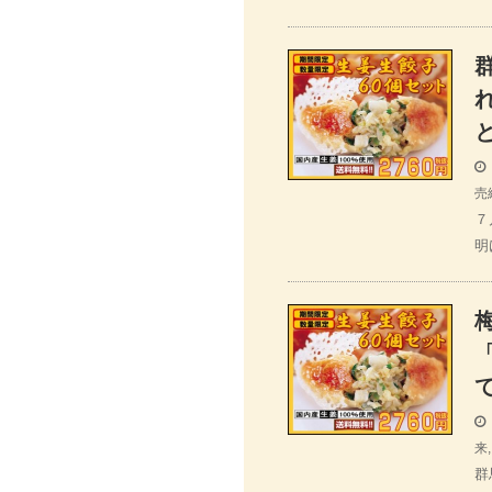
売
７
明
来
群