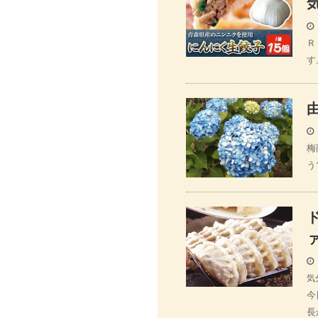
Ｒ
す
梅
う
気
今
長