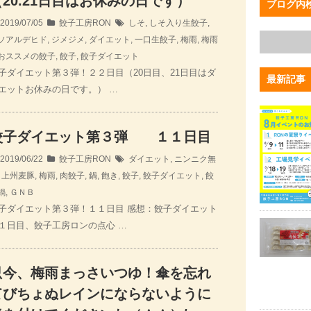
（20.21日目はお休みの日です）
ブログ内
2019/07/05
餃子工房RON
しそ
,
しそ入り生餃子
,
ソアルデヒド
,
ジメジメ
,
ダイエット
,
一口生餃子
,
梅雨
,
梅雨
おススメの餃子
,
餃子
,
餃子ダイエット
子ダイエット第３弾！２２日目（20日目、21日目はダ
最新記事
エットお休みの日です。） …
餃子ダイエット第３弾 １１日目
2019/06/22
餃子工房RON
ダイエット
,
ニンニク無
,
上州麦豚
,
梅雨
,
肉餃子
,
鍋
,
飽き
,
餃子
,
餃子ダイエット
,
餃
鍋
,
ＧＮＢ
子ダイエット第３弾！１１日目 感想：餃子ダイエット
１日目、餃子工房ロンの点心 …
只今、梅雨まっさいつゆ！傘を忘れ
てびちょぬレインにならないように