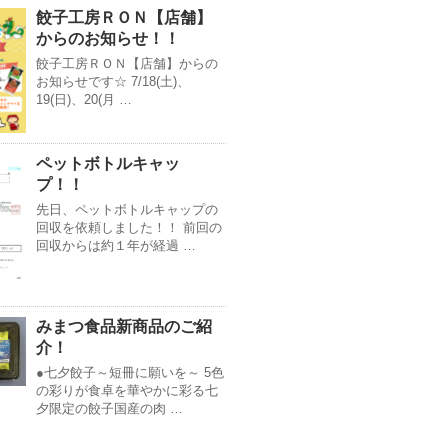
餃子工房ＲＯＮ【店舗】
からのお知らせ！！
餃子工房ＲＯＮ【店舗】からの
お知らせです☆ 7/18(土)、
19(日)、20(月 …
ペットボトルキャッ
プ！！
先日、ペットボトルキャップの
回収を依頼しました！！ 前回の
回収からは約１年が経過 …
みまつ食品新商品のご紹
介！
●七夕餃子～短冊に願いを～ 5色
の彩りが食卓を華やかに彩る七
夕限定の餃子国産の肉 …