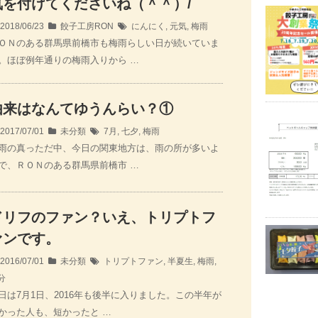
気を付けてくださいね（＾＾）/
2018/06/23
餃子工房RON
にんにく
,
元気
,
梅雨
ＯＮのある群馬県前橋市も梅雨らしい日が続いていま
。ほぼ例年通りの梅雨入りから …
由来はなんてゆうんらい？①
2017/07/01
未分類
7月
,
七夕
,
梅雨
雨の真っただ中、今日の関東地方は、雨の所が多いよ
で、ＲＯＮのある群馬県前橋市 …
ドリフのファン？いえ、トリプトフ
ァンです。
2016/07/01
未分類
トリプトファン
,
半夏生
,
梅雨
,
分
日は7月1日、2016年も後半に入りました。この半年が
かった人も、短かったと …