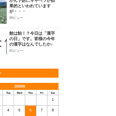
がん予防にキャベツが効
果的といわれています
が・・・
89ビュー
餃は飴！？今日は「漢字
の日」です。皆様の今年
の漢字はなんでしたか♪
81ビュー
ー
202608
Tue
Wed
Thu
Fri
Sat
1
4
5
6
7
8