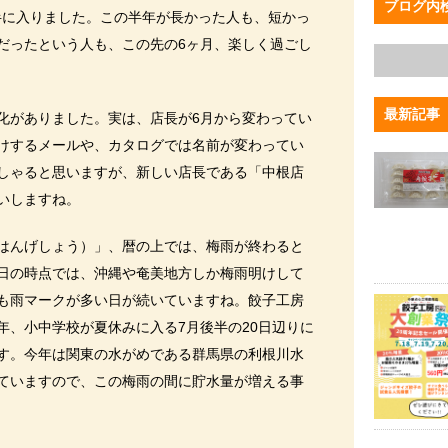
ブログ内
後半に入りました。この半年が長かった人も、短かっ
だったという人も、この先の6ヶ月、楽しく過ごし
最新記事
化がありました。実は、店長が6月から変わってい
けするメールや、カタログでは名前が変わってい
しゃると思いますが、新しい店長である「中根店
いしますね。
はんげしょう）」、暦の上では、梅雨が終わると
日の時点では、沖縄や奄美地方しか梅雨明けして
も雨マークが多い日が続いていますね。餃子工房
年、小中学校が夏休みに入る7月後半の20日辺りに
す。今年は関東の水がめである群馬県の利根川水
ていますので、この梅雨の間に貯水量が増える事