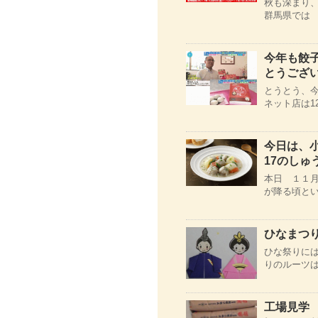
秋も深まり
群馬県では
今年も餃
とうござ
とうとう、
ネット店は12/
今日は、
17のしゅ
本日 １１
が降る頃とい
ひなまつ
ひな祭りには
りのルーツは
工場見学