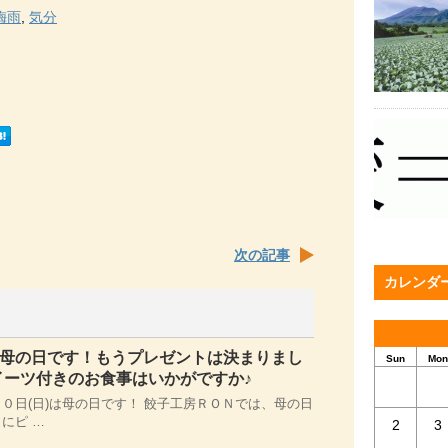
梅雨
,
気分
次の記事
カレンダ
は母の日です！もうプレゼントは決まりまし
Sun
Mon
イーツ付きのお食事はいかがですか♪
０日(日)は母の日です！ 餃子工房ＲＯＮでは、母の日
にピ …
2
3