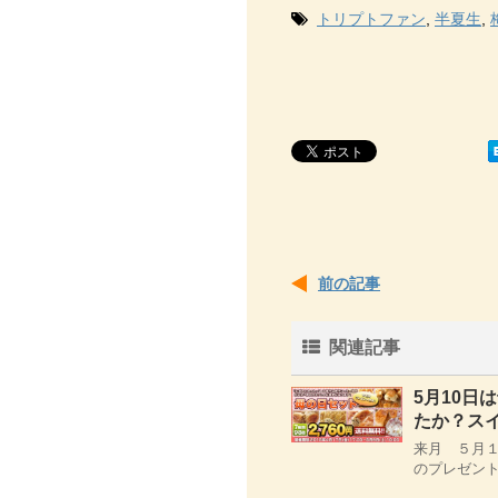
トリプトファン
,
半夏生
,
前の記事
関連記事
5月10日
たか？ス
来月 ５月１
のプレゼント