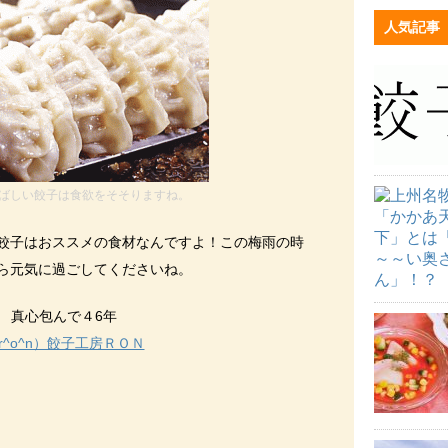
人気記事
ばしい餃子は食欲をそそりますね。
餃子はおススメの食材なんですよ！この梅雨の時
ら元気に過ごしてくださいね。
真心包んで４6年
r^o^n）餃子工房ＲＯＮ