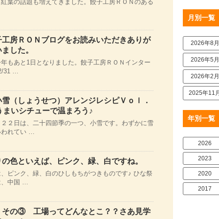
、紅葉の話題も増えてきました。餃子工房ＲＯＮのある
月別一覧
子工房ＲＯＮブログをお読みいただきありが
2026年8
いました。
2026年5
今年もあと1日となりました。餃子工房ＲＯＮインター
31 …
2026年2
2025年11
小雪（しょうせつ）アレンジレシピＶｏｌ．
うまいシチューで温まろう♪
年別一覧
月２２日は、二十四節季の一つ、小雪です。わずかに雪
われてい …
2026
2023
りの色といえば、ピンク、緑、白ですね。
、ピンク、緑、白のひしもちがつきものです♪ ひな祭
2020
、中国 …
2017
 その③ 工場ってどんなとこ？？さあ見学