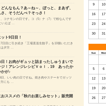
9
10
、どんなもん？あ～ね～、ぼっと、まあず、
んさ、そうだんべ？そっさ！
16
17
、コナモンの日です。コ（5）ナ（7）で粉なんです
といえば …
23
24
30
31
エット9日目！
7日目に引き続き「工場直送生餃子」を10個いただき
は夕方 …
Sun
Mon
の日！お肉がギュッと詰まったしゅうまいで
ンジ！アレンジレシピＶｏｌ．19 あったか
5
6
かが♪
29日、いい肉の日ですね。焼き肉やステーキでガッツ
12
13
方にも …
19
20
におススメの「秋のお楽しみセット」販売開
26
27