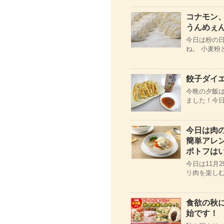
コナモン
うんめぇ
今日は粉の日
ね。 小麦粉
餃子ダイ
今晩の夕飯は
ました！今日
今日は肉
簡単アレ
ポトフはい
今日は11月
リ肉を楽しむ
食欲の秋
始です！