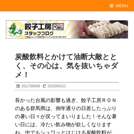
MENU
炭酸飲料とかけて油断大敵とと
く、その心は、気を抜いちゃダ
メ！
2017/08/09
2020/04/11
長かった台風の影響も過ぎ、餃子工房ＲＯＮ
のある群馬県は、例年通りの日差したっぷり
の暑い日々が戻ってまいりました！
そんな暑
い日には、冷たい飲み物が欲しくなります
ね。中でもシュワッとはじける炭酸飲料が、