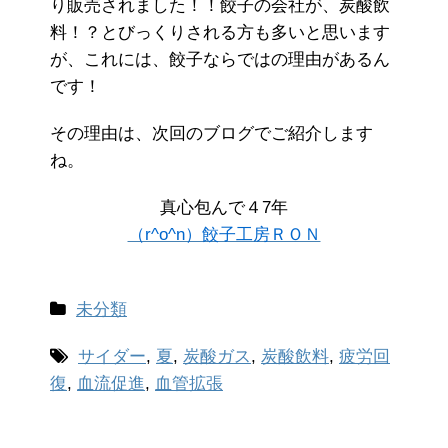
り販売されました！！餃子の会社が、炭酸飲
料！？とびっくりされる方も多いと思います
が、これには、餃子ならではの理由があるん
です！
その理由は、次回のブログでご紹介します
ね。
真心包んで４7年
（r^o^n）餃子工房ＲＯＮ
未分類
サイダー
,
夏
,
炭酸ガス
,
炭酸飲料
,
疲労回
復
,
血流促進
,
血管拡張