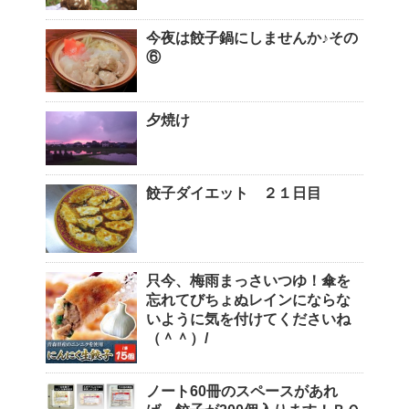
今夜は餃子鍋にしませんか♪その
⑥
夕焼け
餃子ダイエット ２１日目
只今、梅雨まっさいつゆ！傘を
忘れてびちょぬレインにならな
いように気を付けてくださいね
（＾＾）/
ノート60冊のスペースがあれ