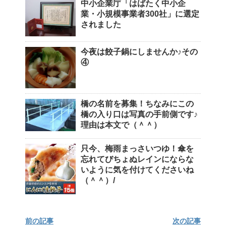
中小企業庁「はばたく中小企
業・小規模事業者300社」に選定
されました
今夜は餃子鍋にしませんか♪その
④
橋の名前を募集！ちなみにこの
橋の入り口は写真の手前側です♪
理由は本文で（＾＾）
只今、梅雨まっさいつゆ！傘を
忘れてびちょぬレインにならな
いように気を付けてくださいね
（＾＾）/
前の記事
次の記事