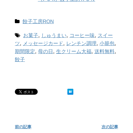
餃子工房RON
お菓子
,
しゅうまい
,
コーヒー味
,
スイー
ツ
,
メッセージカード
,
レンチン調理
,
小籠包
,
期間限定
,
母の日
,
生クリーム大福
,
送料無料
,
餃子
前の記事
次の記事