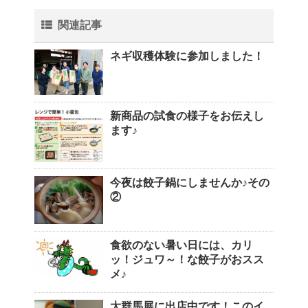
関連記事
ネギ収穫体験に参加しました！
新商品の試食の様子をお伝えし
ます♪
今夜は餃子鍋にしませんか♪その
②
食欲のない暑い日には、カリ
ッ！ジュワ～！な餃子がおスス
メ♪
大群馬展に出店中です！このイ