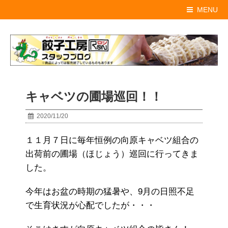
MENU
キャベツの圃場巡回！！
2020/11/20
１１月７日に毎年恒例の向原キャベツ組合の
出荷前の圃場（ほじょう）巡回に行ってきま
した。
今年はお盆の時期の猛暑や、9月の日照不足
で生育状況が心配でしたが・・・