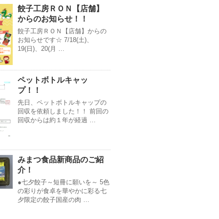
餃子工房ＲＯＮ【店舗】
からのお知らせ！！
餃子工房ＲＯＮ【店舗】からの
お知らせです☆ 7/18(土)、
19(日)、20(月 …
ペットボトルキャッ
プ！！
先日、ペットボトルキャップの
回収を依頼しました！！ 前回の
回収からは約１年が経過 …
みまつ食品新商品のご紹
介！
●七夕餃子～短冊に願いを～ 5色
の彩りが食卓を華やかに彩る七
夕限定の餃子国産の肉 …