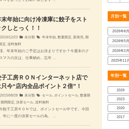
月別一覧
年末年始に向け冷凍庫に餃子をスト
ックしとっく！！
2026年8
2016/12/23
未分類
年末年始
,
数量限定
,
新発売
,
期
2026年5
限定
,
送料無料
様、年末年始のご予定はお決まりですか？今週末のク
2026年2
スマスの次は、仕事納め、忘年 …
2025年11
年別一覧
餃子工房ＲＯＮインターネット店で
は只今“店内全品ポイント２倍”！
2026
2015/08/28
未分類
セール
,
ポイントセール
,
数量限
2023
,
期間限定
,
決算セール
,
送料無料
2020
今餃子工房ＲＯＮでは、ポイントセール中です。今回
、年に一度の決算セールの為、 …
2017