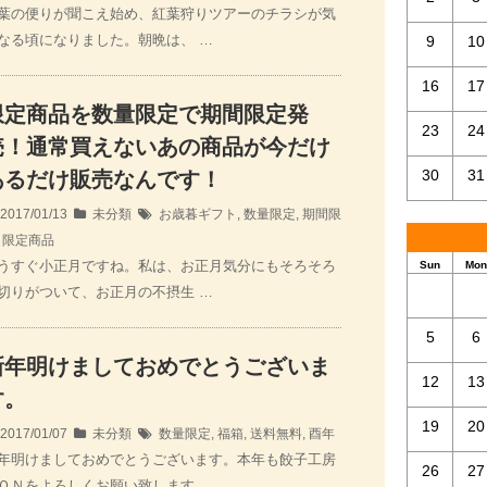
葉の便りが聞こえ始め、紅葉狩りツアーのチラシが気
なる頃になりました。朝晩は、 …
9
10
16
17
限定商品を数量限定で期間限定発
23
24
売！通常買えないあの商品が今だけ
30
31
あるだけ販売なんです！
2017/01/13
未分類
お歳暮ギフト
,
数量限定
,
期間限
,
限定商品
うすぐ小正月ですね。私は、お正月気分にもそろそろ
Sun
Mon
切りがついて、お正月の不摂生 …
5
6
新年明けましておめでとうございま
12
13
す。
19
20
2017/01/07
未分類
数量限定
,
福箱
,
送料無料
,
酉年
年明けましておめでとうございます。本年も餃子工房
26
27
ＯＮをよろしくお願い致します …