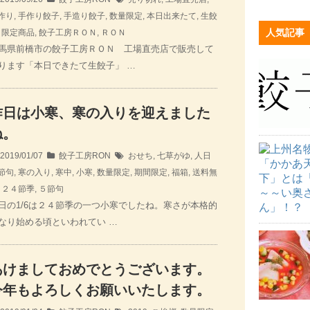
作り
,
手作り餃子
,
手造り餃子
,
数量限定
,
本日出来たて
,
生餃
人気記事
,
限定商品
,
餃子工房ＲＯＮ
,
ＲＯＮ
馬県前橋市の餃子工房ＲＯＮ 工場直売店で販売して
ります「本日できたて生餃子」 …
昨日は小寒、寒の入りを迎えました
ね。
2019/01/07
餃子工房RON
おせち
,
七草がゆ
,
人日
節句
,
寒の入り
,
寒中
,
小寒
,
数量限定
,
期間限定
,
福箱
,
送料無
,
２４節季
,
５節句
日の1/6は２４節季の一つ小寒でしたね。寒さが本格的
なり始める頃といわれてい …
あけましておめでとうございます。
今年もよろしくお願いいたします。