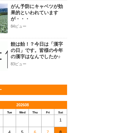
がん予防にキャベツが効
果的といわれています
が・・・
84ビュー
餃は飴！？今日は「漢字
の日」です。皆様の今年
の漢字はなんでしたか♪
83ビュー
ー
202608
Tue
Wed
Thu
Fri
Sat
1
4
5
6
7
8