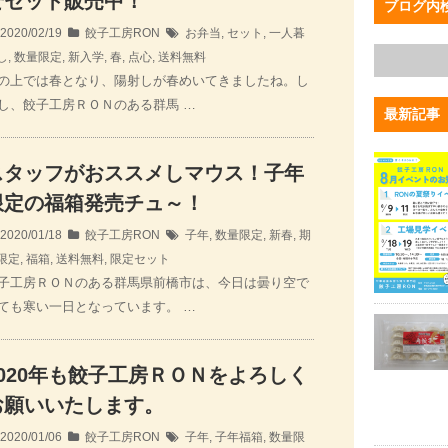
せセット販売中！
ブログ内
2020/02/19
餃子工房RON
お弁当
,
セット
,
一人暮
し
,
数量限定
,
新入学
,
春
,
点心
,
送料無料
の上では春となり、陽射しが春めいてきましたね。し
し、餃子工房ＲＯＮのある群馬 …
最新記事
スタッフがおススメしマウス！子年
限定の福箱発売チュ～！
2020/01/18
餃子工房RON
子年
,
数量限定
,
新春
,
期
限定
,
福箱
,
送料無料
,
限定セット
子工房ＲＯＮのある群馬県前橋市は、今日は曇り空で
ても寒い一日となっています。 …
2020年も餃子工房ＲＯＮをよろしく
お願いいたします。
2020/01/06
餃子工房RON
子年
,
子年福箱
,
数量限