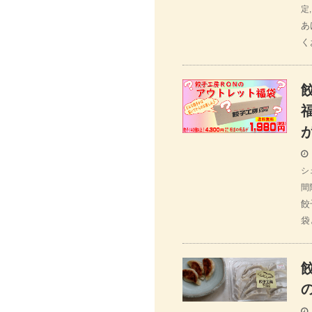
定
あ
く
シ
間
餃
袋