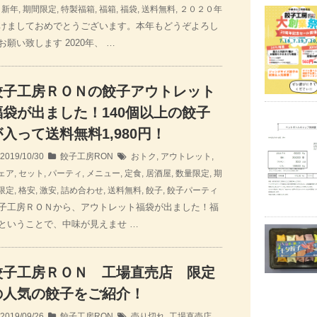
,
新年
,
期間限定
,
特製福箱
,
福箱
,
福袋
,
送料無料
,
２０２０年
けましておめでとうございます。本年もどうぞよろし
お願い致します 2020年、 …
餃子工房ＲＯＮの餃子アウトレット
福袋が出ました！140個以上の餃子
が入って送料無料1,980円！
2019/10/30
餃子工房RON
おトク
,
アウトレット
,
ェア
,
セット
,
パーティ
,
メニュー
,
定食
,
居酒屋
,
数量限定
,
期
限定
,
格安
,
激安
,
詰め合わせ
,
送料無料
,
餃子
,
餃子パーティ
子工房ＲＯＮから、アウトレット福袋が出ました！福
ということで、中味が見えませ …
餃子工房ＲＯＮ 工場直売店 限定
の人気の餃子をご紹介！
2019/09/26
餃子工房RON
売り切れ
,
工場直売店
,