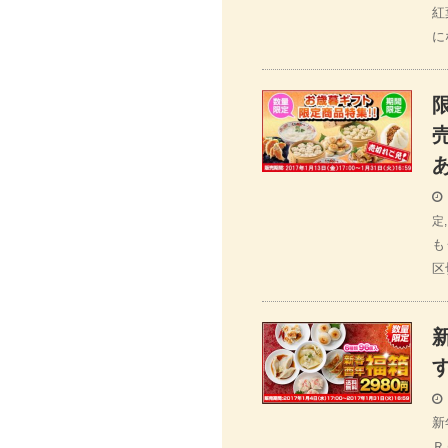
紅
に
定
も
区
新
Ｒ