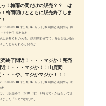
えっ！梅雨の間だけの販売？？ は
い！梅雨明けとともに販売終了しま
す！
2015/06/09
未分類
セット
,
数量限定
,
期間限定
,
梅
,
生姜生餃子
,
送料無料
子工房ＲＯＮのある、群馬県前橋市で、昨日6/8に梅雨
りしたとみられると発表が …
販売終了間近！・・・マジか！完売
間近！・・・マジか！！山鹿間
近・・・や、マジかマジか！！！
2015/06/05
未分類
セット
,
数量限定
,
期間限定
,
送
無料
よいよ販売終了（6/10（水）９時まで）が近付いてま
りました「５月のおたのし …