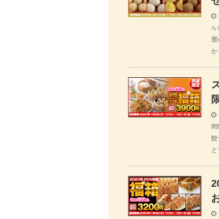
ら
暦
か
間
餃
と