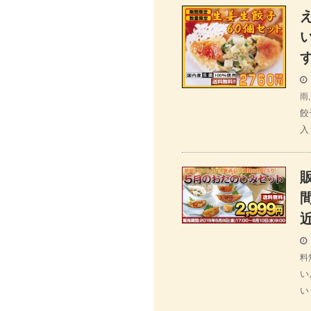
雨
餃
入
料
い
い