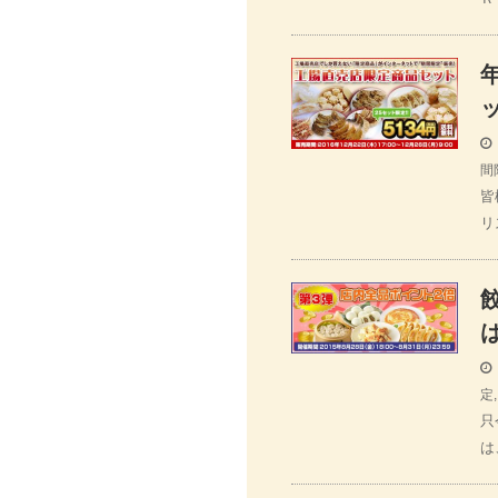
間
皆
リ
定
只
は