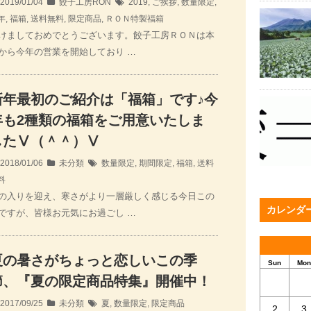
2019/01/04
餃子工房RON
2019
,
ご挨拶
,
数量限定
,
年
,
福箱
,
送料無料
,
限定商品
,
ＲＯＮ特製福箱
けましておめでとうございます。餃子工房ＲＯＮは本
から今年の営業を開始しており …
新年最初のご紹介は「福箱」です♪今
年も2種類の福箱をご用意いたしま
したⅤ（＾＾）Ⅴ
2018/01/06
未分類
数量限定
,
期間限定
,
福箱
,
送料
料
の入りを迎え、寒さがより一層厳しく感じる今日この
カレンダ
ですが、皆様お元気にお過ごし …
夏の暑さがちょっと恋しいこの季
Sun
Mon
節、『夏の限定商品特集』開催中！
2017/09/25
未分類
夏
,
数量限定
,
限定商品
2
3