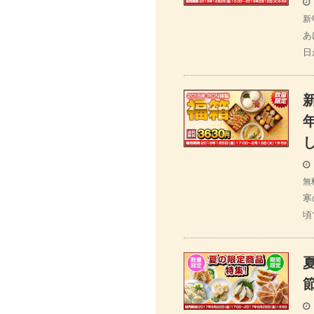
新
あ
日
無
寒
頃