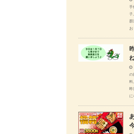
手
子
群
お
の
料
昨
に