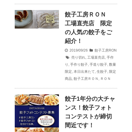
餃子工房ＲＯＮ
工場直売店 限定
の人気の餃子をご
紹介！
2019/09/26
餃子工房RON
売り切れ
,
工場直売店
,
手作
り
,
手作り餃子
,
手造り餃子
,
数量
限定
,
本日出来たて
,
生餃子
,
限定
商品
,
餃子工房ＲＯＮ
,
ＲＯＮ
餃子1年分の大チャ
ンス！餃子フォト
コンテストが締切
間近です！