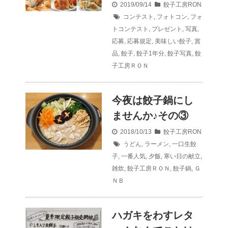
2019/09/14
餃子工房RON
コンテスト
,
フォトコン
,
フォ
トコンテスト
,
プレゼント
,
写真
,
応募
,
応募規定
,
美味しい餃子
,
賞
品
,
餃子
,
餃子1年分
,
餃子写真
,
餃
子工房ＲＯＮ
今夜は餃子鍋にし
ませんか♪その③
2018/10/13
餃子工房RON
うどん
,
ラーメン
,
一口生餃
子
,
一番人気
,
夕飯
,
寒い日の献立
,
雑炊
,
餃子工房ＲＯＮ
,
餃子鍋
,
Ｇ
ＮＢ
ハガキをわすレタ