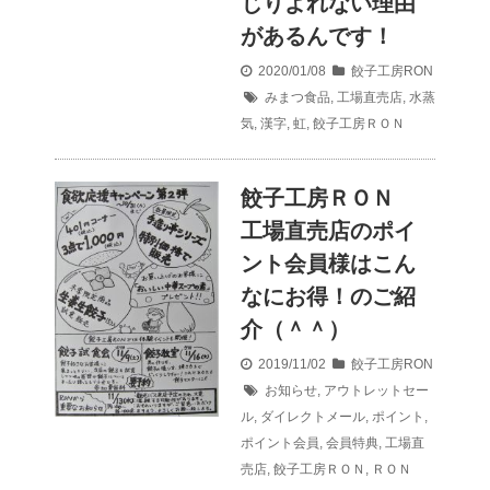
じりよれない理由
があるんです！
2020/01/08
餃子工房RON
みまつ食品
,
工場直売店
,
水蒸
気
,
漢字
,
虹
,
餃子工房ＲＯＮ
餃子工房ＲＯＮ
工場直売店のポイ
ント会員様はこん
なにお得！のご紹
介（＾＾）
2019/11/02
餃子工房RON
お知らせ
,
アウトレットセー
ル
,
ダイレクトメール
,
ポイント
,
ポイント会員
,
会員特典
,
工場直
売店
,
餃子工房ＲＯＮ
,
ＲＯＮ