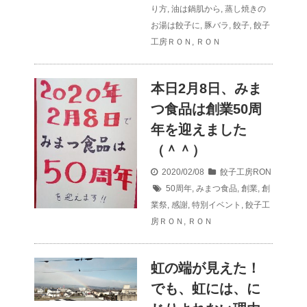
り方
,
油は鍋肌から
,
蒸し焼きの
お湯は餃子に
,
豚バラ
,
餃子
,
餃子
工房ＲＯＮ
,
ＲＯＮ
本日2月8日、みま
つ食品は創業50周
年を迎えました
（＾＾）
2020/02/08
餃子工房RON
50周年
,
みまつ食品
,
創業
,
創
業祭
,
感謝
,
特別イベント
,
餃子工
房ＲＯＮ
,
ＲＯＮ
虹の端が見えた！
でも、虹には、に