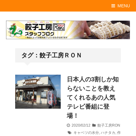
MENU
タグ：餃子工房ＲＯＮ
日本人の3割しか知
らないことを教え
てくれるあの人気
テレビ番組に登
場！
2020/02/12
餃子工房RON
キャベツの水分
,
ハナタカ
,
作