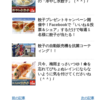
の「冷やし水餃子」（＾＾）/
餃子プレゼントキャンペーン開
催中！Facebookで「いいね＆投
票＆シェア」するだけで毎週１
名様に餃子が当たる！
餃子の自動販売機を抗菌コーテ
ィング！！
只今、梅雨まっさいつゆ！傘を
忘れてびちょぬレインにならな
いように気を付けてくださいね
（＾＾）/
前の記事
次の記事