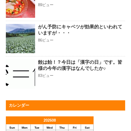
89ビュー
がん予防にキャベツが効果的といわれて
いますが・・・
86ビュー
餃は飴！？今日は「漢字の日」です。皆
様の今年の漢字はなんでしたか♪
83ビュー
カレンダー
202608
Sun
Mon
Tue
Wed
Thu
Fri
Sat