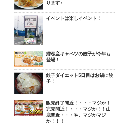
ります♪
イベントは楽しイベント！
嬬恋産キャベツの餃子が今年も
登場！
餃子ダイエット5日目はお鍋に餃
子！
販売終了間近！・・・マジか！
完売間近！・・・マジか！！山
鹿間近・・・や、マジかマジ
か！！！