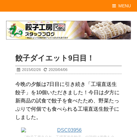
MENU
餃子ダイエット9日目！
2015/02/26
2020/04/06
今晩の夕飯は7日目に引き続き「工場直送生
餃子」を10個いただきました！今日は夕方に
新商品の試食で餃子を食べたため、野菜たっ
ぷりで何個でも食べられる工場直送生餃子に
しました。
「餃子工房ＲＯＮ 工場直送生餃子」の詳細は画像をク