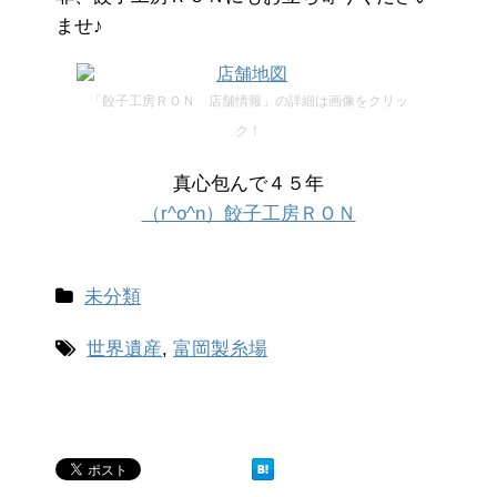
ませ♪
「餃子工房ＲＯＮ 店舗情報」の詳細は画像をクリッ
ク！
真心包んで４５年
（r^o^n）餃子工房ＲＯＮ
未分類
世界遺産
,
富岡製糸場