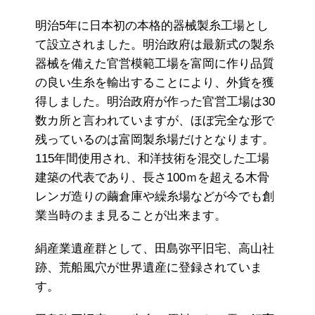
明治5年に日本初の本格的器械製糸工場とし
て設立されました。明治政府は最新式の製糸
器械を備えた官営模範工場を富岡に作り品質
の良い生糸を輸出することにより、外貨を獲
得しました。明治政府が作った官営工場は30
数カ所と言われていますが、ほぼ完全な形で
残っているのは富岡製糸場だけとなります。
115年間使用され、和洋技術を混交した工場
建築の代表であり、長さ100ｍを超える木骨
レンガ造りの繭倉庫や繰糸場などが今でも創
業当時のまま見ることが出来ます。
絹産業遺産群として、田島弥平旧宅、高山社
跡、荒船風穴が世界遺産に登録されていま
す。