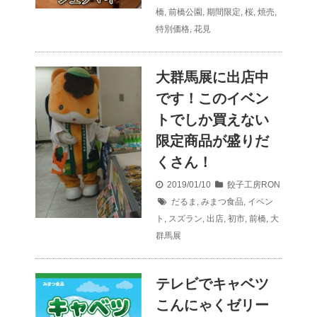
橋
,
前橋公園
,
期間限定
,
桜
,
焼売
,
特別価格
,
花見
大群馬展に出店中
です！このイベン
トでしか買えない
限定商品が盛りだ
くさん！
2019/01/10
餃子工房RON
だるま
,
みまつ食品
,
イベン
ト
,
スズラン
,
出店
,
初市
,
前橋
,
大
群馬展
テレビでキャベツ
こんにゃくゼリー