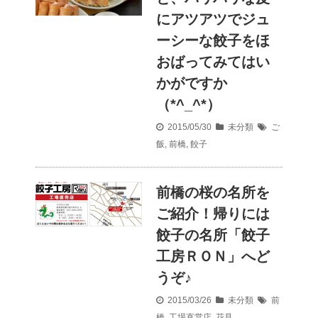
にアツアツでジュ
ーシーな餃子をほ
おばってみてはい
かがですか
（*^_^*）
2015/05/30
未分類
ご
飯
,
前橋
,
餃子
前橋の桜の名所を
ご紹介！帰りには
餃子の名所「餃子
工房ＲＯＮ」へど
うぞ♪
2015/03/26
未分類
前
橋
,
工場直営店
,
花見