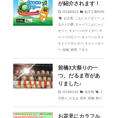
が紹介されます！
2018/05/23
餃子工房RON
お土産
,
こんにゃくゼリー
,
ふ
るさとの夢
,
キャベツこんにゃく
ゼリー
,
キャベツのサイダー
,
キ
ャベツのゼリー
,
キャベツエキス
,
キャベツサイダー
,
キャベツゼリ
ー
,
前橋
,
群馬
,
ＴＢＳ
前橋3大祭りの一
つ、だるま市があ
りました♪
2018/01/10
未分類
3
大祭り
,
だるま
,
初市
,
前橋
,
祭り
お花見にカラフル