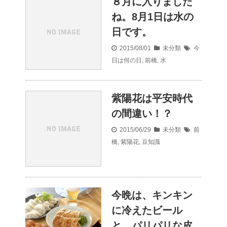
８月に入りました
ね。8月1日は水の
日です。
2015/08/01
未分類
今
日は何の日
,
前橋
,
水
紫陽花は平安時代
の間違い！？
2015/06/29
未分類
前
橋
,
紫陽花
,
豆知識
今晩は、キンキン
に冷えたビール
と、パリパリな皮