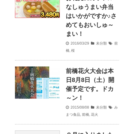
なしゅうまい弁当
はいかがですか♪さ
めてもおいしゅ～
まい！
2016/03/29
未分類
前
橋
,
桜
前橋花火大会は本
日8月8日（土）開
催予定です。ドカ
～ン！
2015/08/08
未分類
み
まつ食品
,
前橋
,
花火