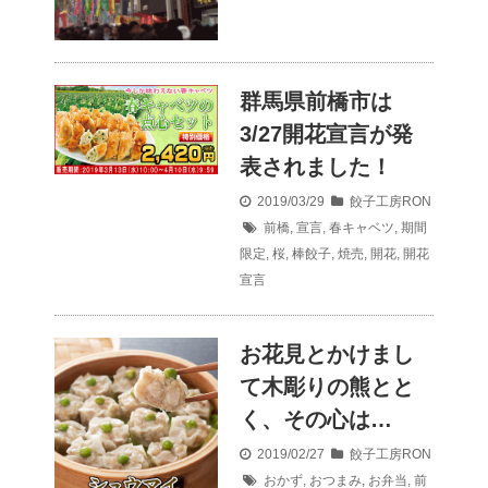
群馬県前橋市は
3/27開花宣言が発
表されました！
2019/03/29
餃子工房RON
前橋
,
宣言
,
春キャベツ
,
期間
限定
,
桜
,
棒餃子
,
焼売
,
開花
,
開花
宣言
お花見とかけまし
て木彫りの熊とと
く、その心は…
2019/02/27
餃子工房RON
おかず
,
おつまみ
,
お弁当
,
前