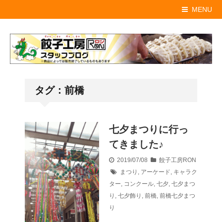
MENU
タグ：前橋
七夕まつりに行っ
てきました♪
2019/07/08
餃子工房RON
まつり
,
アーケード
,
キャラク
ター
,
コンクール
,
七夕
,
七夕まつ
り
,
七夕飾り
,
前橋
,
前橋七夕まつ
り