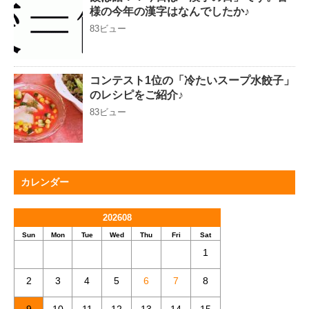
様の今年の漢字はなんでしたか♪
83ビュー
コンテスト1位の「冷たいスープ水餃子」
のレシピをご紹介♪
83ビュー
カレンダー
202608
Sun
Mon
Tue
Wed
Thu
Fri
Sat
1
2
3
4
5
6
7
8