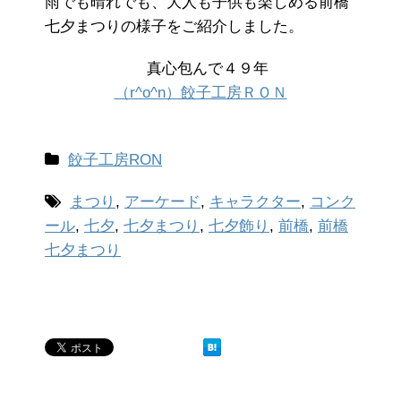
雨でも晴れでも、大人も子供も楽しめる前橋
七夕まつりの様子をご紹介しました。
真心包んで４９年
（r^o^n）餃子工房ＲＯＮ
餃子工房RON
まつり
,
アーケード
,
キャラクター
,
コンク
ール
,
七夕
,
七夕まつり
,
七夕飾り
,
前橋
,
前橋
七夕まつり