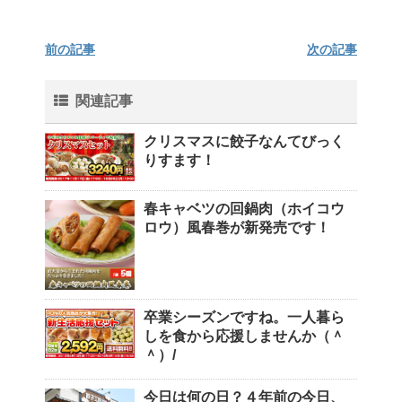
前の記事
次の記事
関連記事
クリスマスに餃子なんてびっく
りすます！
春キャベツの回鍋肉（ホイコウ
ロウ）風春巻が新発売です！
卒業シーズンですね。一人暮ら
しを食から応援しませんか（＾
＾）/
今日は何の日？４年前の今日、