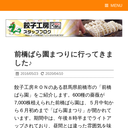
MENU
前橋ばら園まつりに行ってきま
した♪
2016/05/23
2020/04/10
餃子工房ＲＯＮのある群馬県前橋市の「前橋
ばら園」をご紹介します。600種の薔薇が
7,000株植えられた前橋ばら園は、５月中旬か
ら６月初めまで「ばら園まつり」が開かれて
います。期間中は、午後８時半までライトア
ップされており、昼間とは違った雰囲気を味