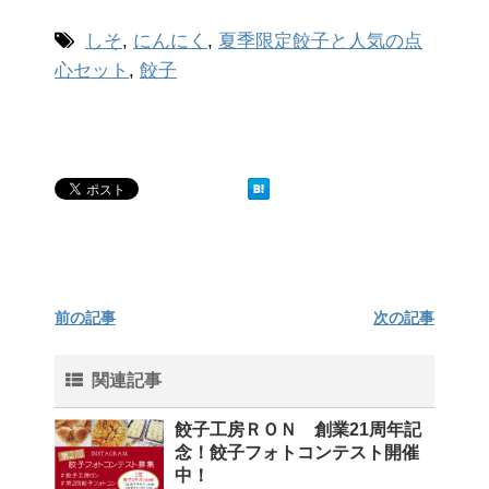
しそ
,
にんにく
,
夏季限定餃子と人気の点
心セット
,
餃子
前の記事
次の記事
関連記事
餃子工房ＲＯＮ 創業21周年記
念！餃子フォトコンテスト開催
中！