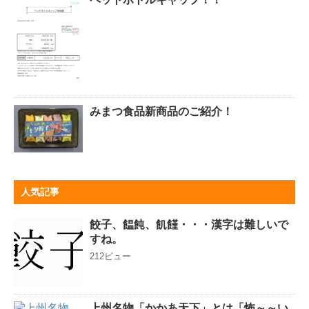
みまつ食品新商品のご紹介！
人気記事
餃子、饂飩、飢饉・・・漢字は難しいで
すね。
212ビュー
上州名物「かかあ天下」とは「怖～～い