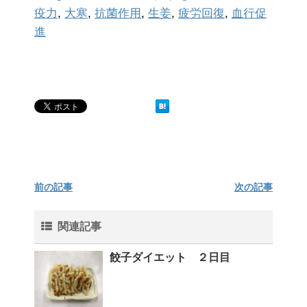
疫力
,
大寒
,
抗菌作用
,
生姜
,
疲労回復
,
血行促
進
前の記事
次の記事
関連記事
餃子ダイエット ２日目