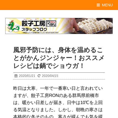
MENU
風邪予防には、身体を温めるこ
とがかんジンジャー！おススメ
レシピは鍋でショウガ！
2020/01/21
2020/04/15
昨日は大寒、一年で一番寒い日と言われてい
ますが、餃子工房RONのある群馬県前橋市
は、暖かい日差しが届き、日中は10℃を上回
る気温となりました。しかし、朝晩の寒さは
本格的な冬そのもの、寒さが緩んでも気を緩