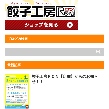
ブログ内検索
最新記事
餃子工房ＲＯＮ【店舗】からのお知ら
せ！！