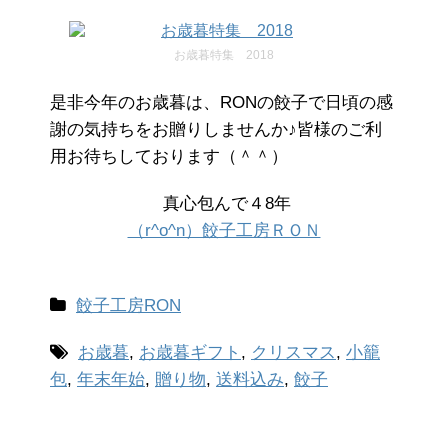
お歳暮特集 2018
是非今年のお歳暮は、RONの餃子で日頃の感
謝の気持ちをお贈りしませんか♪皆様のご利
用お待ちしております（＾＾）
真心包んで４8年
（r^o^n）餃子工房ＲＯＮ
餃子工房RON
お歳暮
,
お歳暮ギフト
,
クリスマス
,
小籠
包
,
年末年始
,
贈り物
,
送料込み
,
餃子