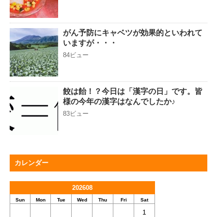
がん予防にキャベツが効果的といわれて
いますが・・・
84ビュー
餃は飴！？今日は「漢字の日」です。皆
様の今年の漢字はなんでしたか♪
83ビュー
カレンダー
202608
Sun
Mon
Tue
Wed
Thu
Fri
Sat
1