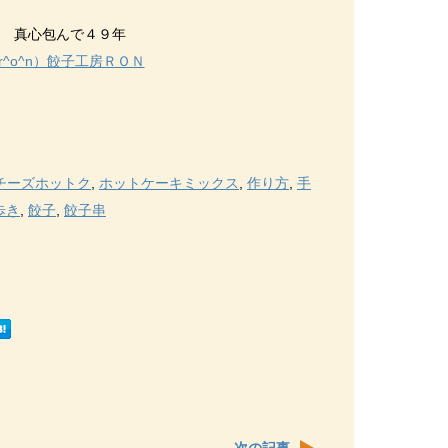
真心包んで４９年
r^o^n）餃子工房ＲＯＮ
チーズホットク
,
ホットケーキミックス
,
作り方
,
手
歩き
,
餃子
,
餃子串