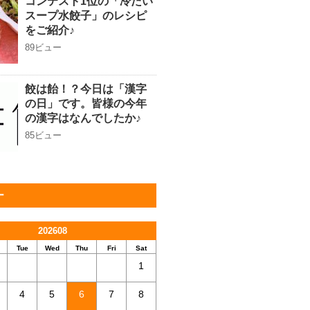
コンテスト1位の「冷たい
スープ水餃子」のレシピ
をご紹介♪
89ビュー
餃は飴！？今日は「漢字
の日」です。皆様の今年
の漢字はなんでしたか♪
85ビュー
ー
202608
Tue
Wed
Thu
Fri
Sat
1
4
5
6
7
8