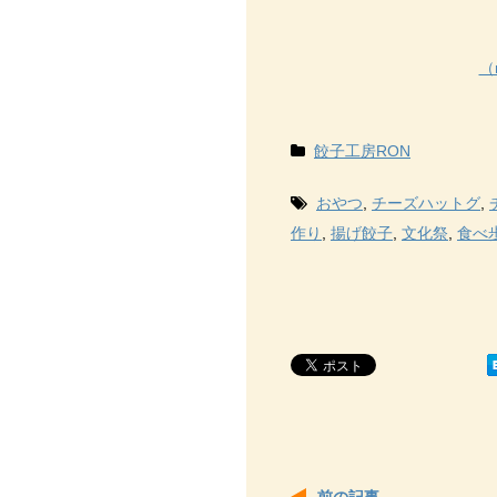
（
餃子工房RON
おやつ
,
チーズハットグ
,
作り
,
揚げ餃子
,
文化祭
,
食べ