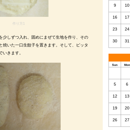
9
10
16
17
作り方1
23
24
を少しずつ入れ、固めにまぜて生地を作り、その
30
31
と焼いた一口生餃子を置きます。そして、ピッタ
でいきます。
Sun
Mon
5
6
12
13
19
20
26
27