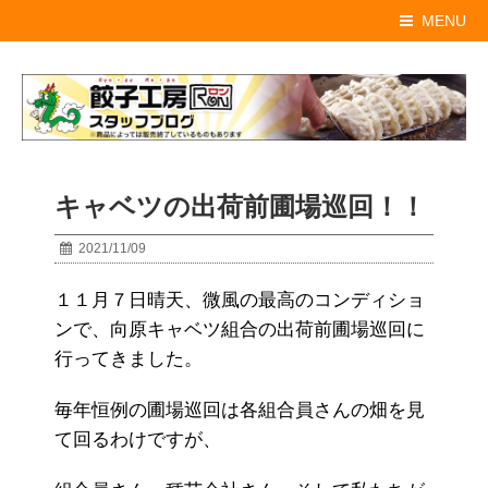
MENU
キャベツの出荷前圃場巡回！！
2021/11/09
１１月７日晴天、微風の最高のコンディショ
ンで、向原キャベツ組合の出荷前圃場巡回に
行ってきました。
毎年恒例の圃場巡回は各組合員さんの畑を見
て回るわけですが、