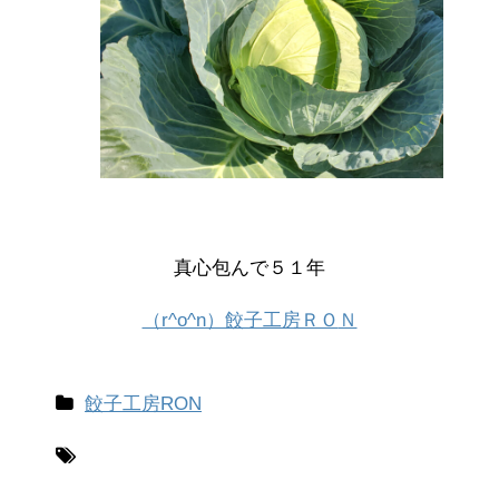
真心包んで５１年
（r^o^n）餃子工房ＲＯ
Ｎ
餃子工房RON