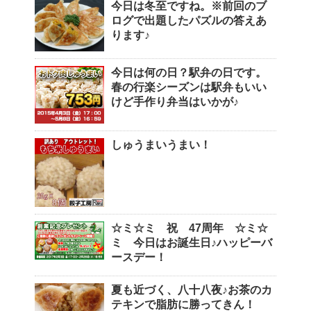
今日は冬至ですね。※前回のブ
ログで出題したパズルの答えあ
ります♪
今日は何の日？駅弁の日です。
春の行楽シーズンは駅弁もいい
けど手作り弁当はいかが♪
しゅうまいうまい！
☆ミ☆ミ 祝 47周年 ☆ミ☆
ミ 今日はお誕生日♪ハッピーバ
ースデー！
夏も近づく、八十八夜♪お茶のカ
テキンで脂肪に勝ってきん！