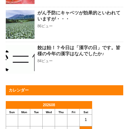
がん予防にキャベツが効果的といわれて
いますが・・・
86ビュー
餃は飴！？今日は「漢字の日」です。皆
様の今年の漢字はなんでしたか♪
84ビュー
カレンダー
202608
Sun
Mon
Tue
Wed
Thu
Fri
Sat
1