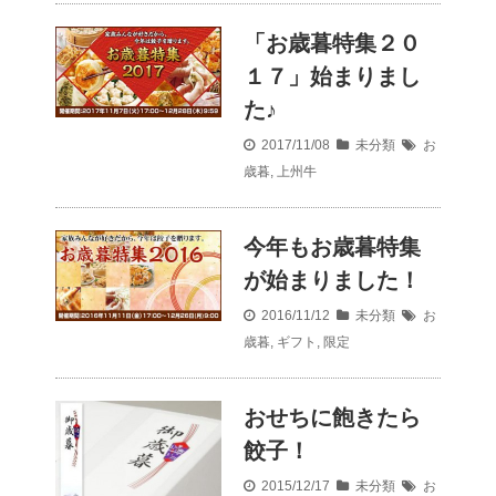
「お歳暮特集２０
１７」始まりまし
た♪
2017/11/08
未分類
お
歳暮
,
上州牛
今年もお歳暮特集
が始まりました！
2016/11/12
未分類
お
歳暮
,
ギフト
,
限定
おせちに飽きたら
餃子！
2015/12/17
未分類
お