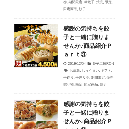
巻
,
期間限定
,
棒餃子
,
焼売
,
限定
,
限定商品
,
餃子
感謝の気持ちを餃
子と一緒に贈りま
せんか♪商品紹介Ｐ
ａｒｔ③
2019/12/04
餃子工房RON
お歳暮
,
しゅうまい
,
ギフト
,
手作り
,
手造り亭
,
期間限定
,
焼売
,
贈り物
,
限定
,
限定商品
,
餃子
感謝の気持ちを餃
子と一緒に贈りま
せんか♪商品紹介Ｐ