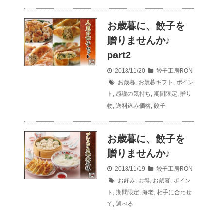
お歳暮に、餃子を
贈りませんか♪
part2
2018/11/20
餃子工房RON
お歳暮
,
お歳暮ギフト
,
ポイン
ト
,
感謝の気持ち
,
期間限定
,
贈り
物
,
送料込み価格
,
餃子
お歳暮に、餃子を
贈りませんか♪
2018/11/19
餃子工房RON
お好み
,
お得
,
お歳暮
,
ポイン
ト
,
期間限定
,
海老
,
相手に合わせ
て
,
選べる