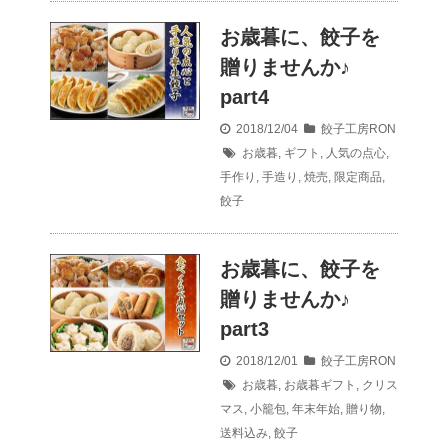
お歳暮に、餃子を
贈りませんか♪
part4
2018/12/04
餃子工房RON
お歳暮
,
ギフト
,
人気の点心
,
手作り
,
手造り
,
焼売
,
限定商品
,
餃子
お歳暮に、餃子を
贈りませんか♪
part3
2018/12/01
餃子工房RON
お歳暮
,
お歳暮ギフト
,
クリス
マス
,
小籠包
,
年末年始
,
贈り物
,
送料込み
,
餃子