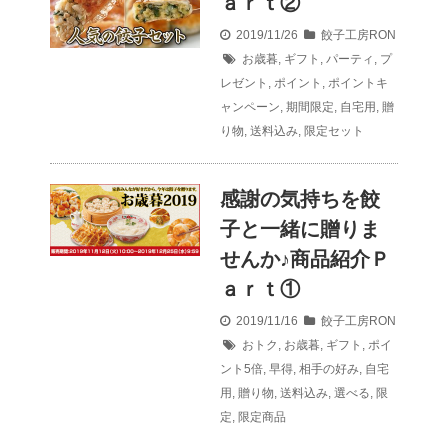
ａｒｔ②
2019/11/26
餃子工房RON
お歳暮
,
ギフト
,
パーティ
,
プ
レゼント
,
ポイント
,
ポイントキ
ャンペーン
,
期間限定
,
自宅用
,
贈
り物
,
送料込み
,
限定セット
感謝の気持ちを餃
子と一緒に贈りま
せんか♪商品紹介Ｐ
ａｒｔ①
2019/11/16
餃子工房RON
おトク
,
お歳暮
,
ギフト
,
ポイ
ント5倍
,
早得
,
相手の好み
,
自宅
用
,
贈り物
,
送料込み
,
選べる
,
限
定
,
限定商品