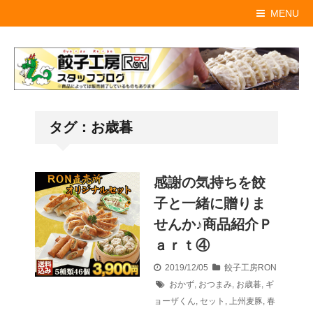
MENU
タグ：お歳暮
感謝の気持ちを餃
子と一緒に贈りま
せんか♪商品紹介Ｐ
ａｒｔ④
2019/12/05
餃子工房RON
おかず
,
おつまみ
,
お歳暮
,
ギ
ョーザくん
,
セット
,
上州麦豚
,
春