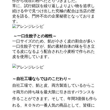
作から現在の粉へたどりつきました。
常に、試行錯誤を繰り返しよりよい物を追求し
続ける中で見つけ出した究極の配合は当店の歴
史を語る、門外不出の企業秘密となっておりま
す。
～一口生餃子との相性～
一口サイズのため、餡が小さく皮の割合が多い
一口生餃子ですが、餡の素材自体の味を引き立
てる皮になるよう配合された小麦粉で作られた
皮を使用しています。
～自社工場ならではのこだわり～
自社工場で、餡と皮、両方製造しているからこ
そ両方の持ち味を最大限に引き出すバランスを
作ることができます。そして、年間3億個も作ら
れる、ＲＯＮの一番人気の商品として、皆様に