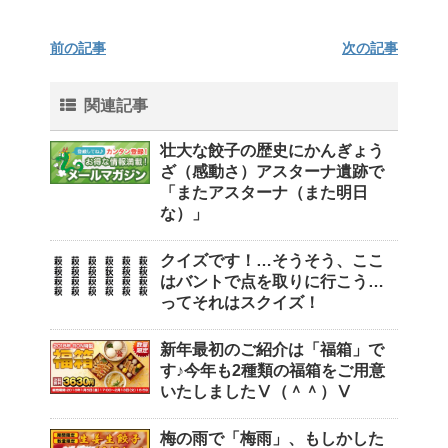
前の記事
次の記事
関連記事
壮大な餃子の歴史にかんぎょう
ざ（感動さ）アスターナ遺跡で
「またアスターナ（また明日
な）」
クイズです！…そうそう、ここ
はバントで点を取りに行こう…
ってそれはスクイズ！
新年最初のご紹介は「福箱」で
す♪今年も2種類の福箱をご用意
いたしましたⅤ（＾＾）Ⅴ
梅の雨で「梅雨」、もしかした