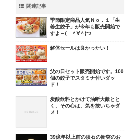
関連記事
季節限定商品人気Ｎｏ．１「生
姜生餃子」が今年も販売開始で
すよ～( ＾∀＾)つ
解体セールは良かったい！
父の日セット販売開始です。100
個の餃子でスタミナ付いダッ
ド！
炭酸飲料とかけて油断大敵とと
く、その心は、気を抜いちゃダ
メ！
39億年以上前の隕石の衝突のお