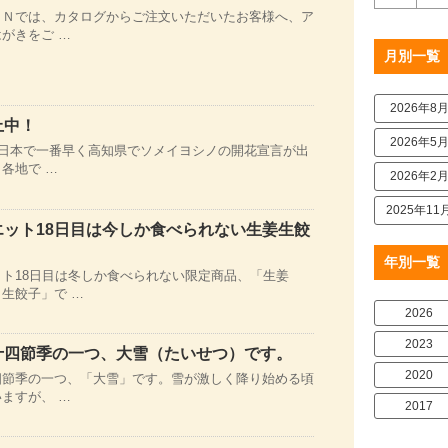
ＯＮでは、カタログからご注文いただいたお客様へ、ア
がきをご …
月別一覧
2026年8
上中！
2026年5
、日本で一番早く高知県でソメイヨシノの開花宣言が出
各地で …
2026年2
2025年11
エット18日目は今しか食べられない生姜生餃
年別一覧
ト18日目は冬しか食べられない限定商品、「生姜
生餃子」で …
2026
2023
十四節季の一つ、大雪（たいせつ）です。
2020
四節季の一つ、「大雪」です。雪が激しく降り始める頃
ますが、 …
2017