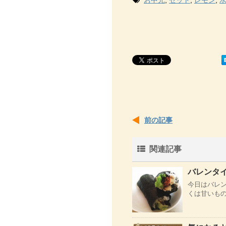
お中元
,
セット
,
レモン
,
前の記事
関連記事
バレンタ
今日はバレ
くは甘いもの