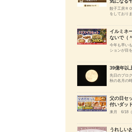
気になる
餃子工房Ｒ
をしておりま
イルミネ
ないで（
今年も早い
ションが目を
39億年
先日のブログ
秋の名月の時
父の日セッ
付いダッ
来月 6/1
うれしい