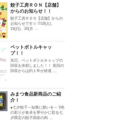
餃子工房ＲＯＮ【店舗】
からのお知らせ！！
餃子工房ＲＯＮ【店舗】からの
お知らせです☆ 7/18(土)、
19(日)、20(月 …
ペットボトルキャッ
プ！！
先日、ペットボトルキャップの
回収を依頼しました！！ 前回の
回収からは約１年が経過 …
みまつ食品新商品のご紹
介！
●七夕餃子～短冊に願いを～ 5色
の彩りが食卓を華やかに彩る七
夕限定の餃子国産の肉 …