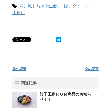
四川風もち豚肉生餃子
,
餃子ダイエット
,
１日目
前の記事
次の記事
関連記事
餃子工房ＲＯＮ商品のお知ら
せ！！