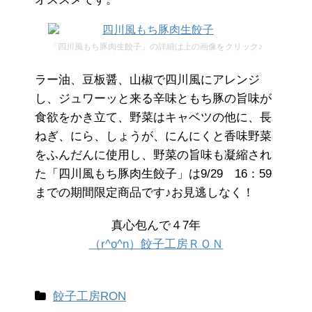
「四川風もち豚肉生餃子」の詳細は上の画像をクリック♪
ラー油、豆板醤、山椒で四川風にアレンジ
し、ジュワーッと来る辛味ともち豚の旨味が
食欲をかき立て、野菜はキャベツの他に、長
ねぎ、にら、しょうが、にんにくと香味野菜
をふんだんに使用し、野菜の旨味も凝縮され
た「四川風もち豚肉生餃子」は9/29 16：59
までの期間限定商品です♪お見逃しなく！
真心包んで４7年
（r^o^n）餃子工房ＲＯＮ
餃子工房RON