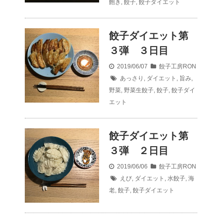
飽き
,
餃子
,
餃子ダイエット
餃子ダイエット第
３弾 ３日目
2019/06/07
餃子工房RON
あっさり
,
ダイエット
,
旨み
,
野菜
,
野菜生餃子
,
餃子
,
餃子ダイ
エット
餃子ダイエット第
３弾 ２日目
2019/06/06
餃子工房RON
えび
,
ダイエット
,
水餃子
,
海
老
,
餃子
,
餃子ダイエット