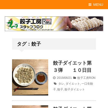
MENU
タグ：餃子
餃子ダイエット第
３弾 １０日目
2019/06/21
餃子工房RON
タレ
,
ダイエット
,
一口生餃
子
,
餃子
,
餃子ダイエット