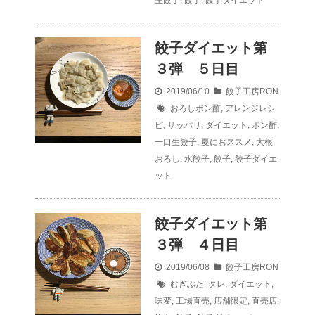
餃子ダイエット第
３弾 ５日目
2019/06/10
餃子工房RON
おろしポン酢
,
アレンジレシ
ピ
,
サッパリ
,
ダイエット
,
ポン酢
,
一口生餃子
,
夏におススメ
,
大根
おろし
,
水餃子
,
餃子
,
餃子ダイエ
ット
餃子ダイエット第
３弾 ４日目
2019/06/08
餃子工房RON
むぎぶた
,
タレ
,
ダイエット
,
味変
,
工場直売
,
店舗限定
,
直売店
,