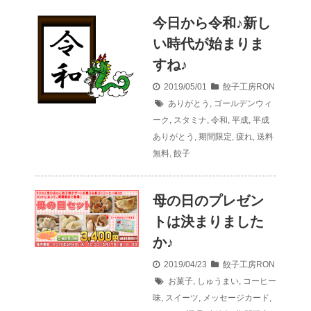
今日から令和♪新し
い時代が始まりま
すね♪
2019/05/01
餃子工房RON
ありがとう
,
ゴールデンウィ
ーク
,
スタミナ
,
令和
,
平成
,
平成
ありがとう
,
期間限定
,
疲れ
,
送料
無料
,
餃子
母の日のプレゼン
トは決まりました
か♪
2019/04/23
餃子工房RON
お菓子
,
しゅうまい
,
コーヒー
味
,
スイーツ
,
メッセージカード
,