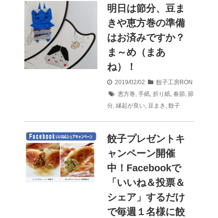
明日は節分、豆ま
きや恵方巻の準備
はお済みですか？
ま～め（まあ
ね）！
2019/02/02
餃子工房RON
恵方巻
,
手紙
,
折り紙
,
春節
,
節
分
,
縁起が良い
,
豆まき
,
餃子
餃子プレゼントキ
ャンペーン開催
中！Facebookで
「いいね＆投票＆
シェア」するだけ
で毎週１名様に餃