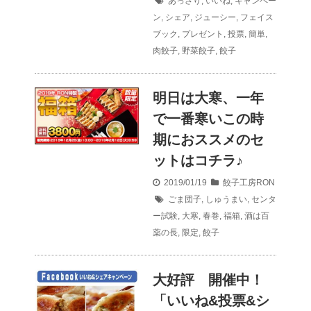
あっさり
,
いいね
,
キャンペー
ン
,
シェア
,
ジューシー
,
フェイス
ブック
,
プレゼント
,
投票
,
簡単
,
肉餃子
,
野菜餃子
,
餃子
明日は大寒、一年
で一番寒いこの時
期におススメのセ
ットはコチラ♪
2019/01/19
餃子工房RON
ごま団子
,
しゅうまい
,
センタ
ー試験
,
大寒
,
春巻
,
福箱
,
酒は百
薬の長
,
限定
,
餃子
大好評 開催中！
「いいね&投票&シ