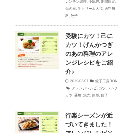
レンチン調理
,
小籠包
,
期間限定
,
母の日
,
生クリーム大福
,
送料無
料
,
餃子
受験にカツ！己に
カツ！げんかつぎ
のあの料理のアレ
ンジレシピをご紹
介♪
2019/03/07
餃子工房RON
アレンジレシピ
,
カツ
,
メンチ
カツ
,
受験
,
焼売
,
簡単
,
餃子
行楽シーズンが近
づいてきました！