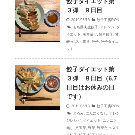
餃子ダイエット第
３弾 ９日目
2019/06/18
餃子工房RON
もち豚肉生餃子
,
アレンジ
,
ダ
イエット
,
南蛮漬け
,
焼き餃子
,
甘
酸っぱい
,
飽き
,
餃子
,
餃子ダイエ
ット
餃子ダイエット第
３弾 ８日目（6.7
日目はお休みの日
です）
2019/06/13
餃子工房RON
とろみ
,
にんにくなし
,
アレン
ジレシピ
,
ダイエット
,
ニンニク
無し
,
八宝菜
,
野菜
,
野菜たっぷり
生餃子
,
餃子
,
餃子ダイエット