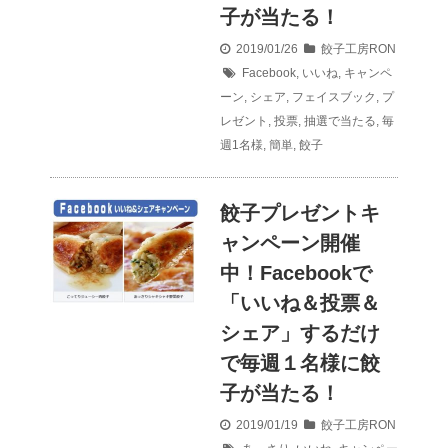
子が当たる！
2019/01/26
餃子工房RON
Facebook
,
いいね
,
キャンペ
ーン
,
シェア
,
フェイスブック
,
プ
レゼント
,
投票
,
抽選で当たる
,
毎
週1名様
,
簡単
,
餃子
餃子プレゼントキ
ャンペーン開催
中！Facebookで
「いいね＆投票＆
シェア」するだけ
で毎週１名様に餃
子が当たる！
2019/01/19
餃子工房RON