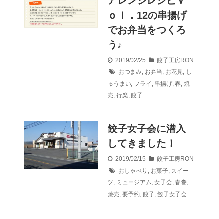
アレンジレシピＶ
ｏｌ．12の串揚げ
でお弁当をつくろ
う♪
2019/02/25
餃子工房RON
おつまみ
,
お弁当
,
お花見
,
し
ゅうまい
,
フライ
,
串揚げ
,
春
,
焼
売
,
行楽
,
餃子
餃子女子会に潜入
してきました！
2019/02/15
餃子工房RON
おしゃべり
,
お菓子
,
スイー
ツ
,
ミュージアム
,
女子会
,
春巻
,
焼売
,
要予約
,
餃子
,
餃子女子会