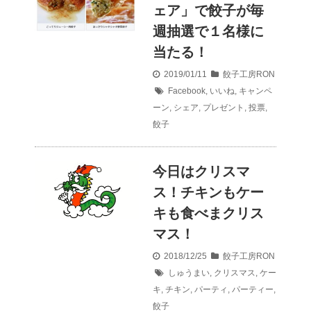
ェア」で餃子が毎
週抽選で１名様に
当たる！
2019/01/11
餃子工房RON
Facebook
,
いいね
,
キャンペ
ーン
,
シェア
,
プレゼント
,
投票
,
餃子
今日はクリスマ
ス！チキンもケー
キも食べまクリス
マス！
2018/12/25
餃子工房RON
しゅうまい
,
クリスマス
,
ケー
キ
,
チキン
,
パーティ
,
パーティー
,
餃子