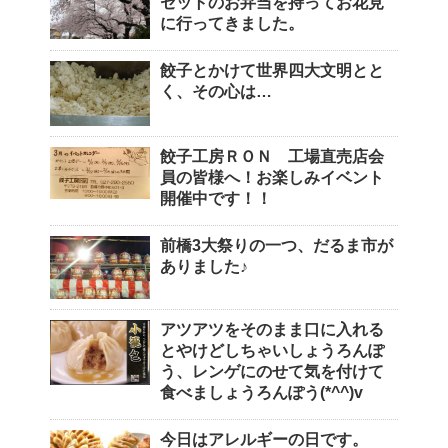
セットのお弁当を持ってお花見
に行ってきました。
餃子とかけて世界四大文明とと
く、その心は…
餃子工房ＲＯＮ 工場直売店会
員の皆様へ！お楽しみイベント
開催中です！！
前橋3大祭りの一つ、だるま市が
ありました♪
アツアツをそのまま口に入れる
とやけどしちゃいしょうろんぽ
う、レンゲにのせて気を付けて
食べましょうろんぽう(*^^)v
今日はアレルギーの日です。