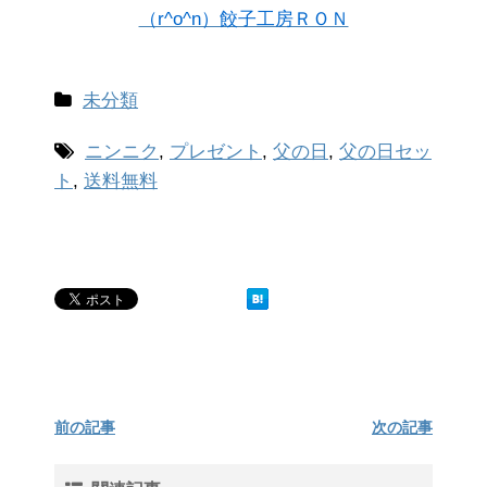
（r^o^n）餃子工房ＲＯＮ
未分類
ニンニク
,
プレゼント
,
父の日
,
父の日セッ
ト
,
送料無料
前の記事
次の記事