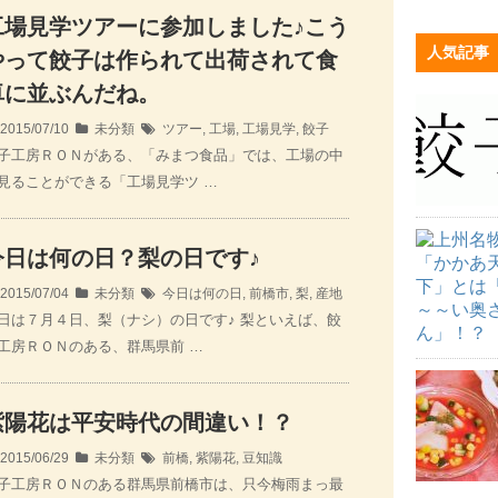
工場見学ツアーに参加しました♪こう
人気記事
やって餃子は作られて出荷されて食
卓に並ぶんだね。
2015/07/10
未分類
ツアー
,
工場
,
工場見学
,
餃子
子工房ＲＯＮがある、「みまつ食品」では、工場の中
見ることができる「工場見学ツ …
今日は何の日？梨の日です♪
2015/07/04
未分類
今日は何の日
,
前橋市
,
梨
,
産地
日は７月４日、梨（ナシ）の日です♪ 梨といえば、餃
工房ＲＯＮのある、群馬県前 …
紫陽花は平安時代の間違い！？
2015/06/29
未分類
前橋
,
紫陽花
,
豆知識
子工房ＲＯＮのある群馬県前橋市は、只今梅雨まっ最