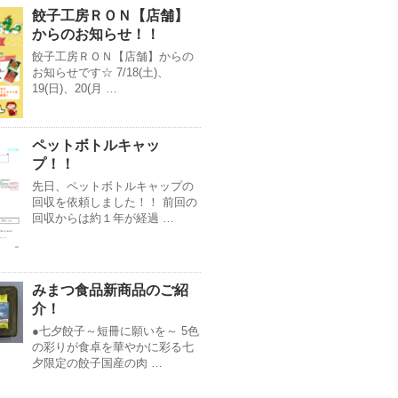
餃子工房ＲＯＮ【店舗】
からのお知らせ！！
餃子工房ＲＯＮ【店舗】からの
お知らせです☆ 7/18(土)、
19(日)、20(月 …
ペットボトルキャッ
プ！！
先日、ペットボトルキャップの
回収を依頼しました！！ 前回の
回収からは約１年が経過 …
みまつ食品新商品のご紹
介！
●七夕餃子～短冊に願いを～ 5色
の彩りが食卓を華やかに彩る七
夕限定の餃子国産の肉 …