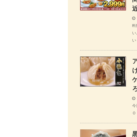
料
い
い
ろ
今
Ｏ