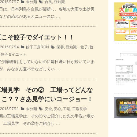
2015/07/17
未分類
台風
,
豆知識
日は、日本列島を台風が縦断し、各地で大雨や土砂災
などの恐れがあるとニュースに …
夏こそ餃子でダイエット！！
2015/07/14
餃子工房RON
栄養
,
豆知識 餃子
,
餃
,
餃子ダイエット
だ梅雨明けもしていないのに毎日暑い日が続いていま
が、みなさん夏バテなどしてい …
工場見学 その② 工場ってどんな
とこ？？さあ見学にいコージョー！
2015/07/11
未分類
安全
,
安心
,
工場
,
工場見学
回の工場見学は、その①でご紹介した先の手洗い場か
、工場見学 その②をご紹介し …