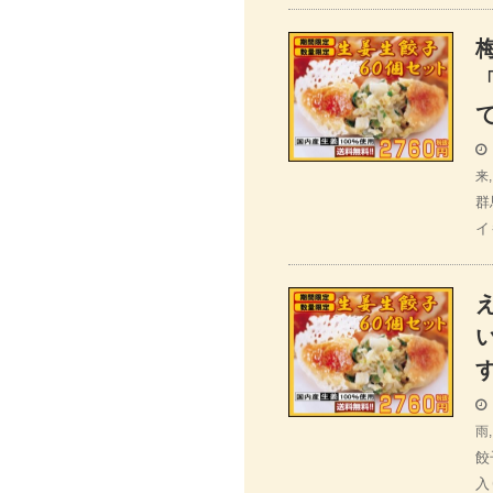
来
群
イ
雨
餃
入