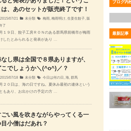
れると発表がありました！というこ
ブログ内
とは、あのセットが販売終了です！
2015/07/21
未分類
梅雨
,
梅雨明け
,
生姜生餃子
,
販
終了
月１９日、餃子工房ＲＯＮのある群馬県前橋市が梅雨
最新記事
けしたとみられると発表があり …
海なし県は全国で８県ありますが、
どこでしょうか＼(^o^)／？
2015/07/18
未分類
今日は何の日
,
海
,
群馬
月２０日は、海の日ですね。夏休み最初の連休という
ともあり、お出かけの予定の方 …
すごい風を吹きながらやってくる一
つ目小僧はだあれ？