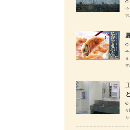
今
害
子
ま
す
今
ら