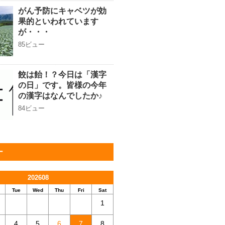
がん予防にキャベツが効
果的といわれています
が・・・
85ビュー
餃は飴！？今日は「漢字
の日」です。皆様の今年
の漢字はなんでしたか♪
84ビュー
ー
202608
Tue
Wed
Thu
Fri
Sat
1
4
5
6
7
8