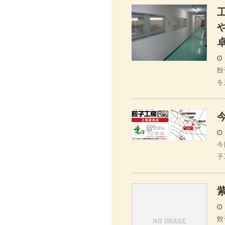
餃
を
今
子
餃