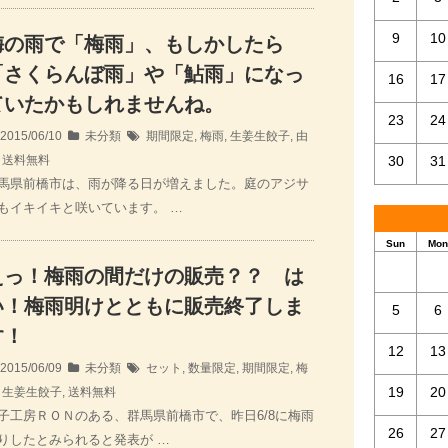
9
10
梅の雨で「梅雨」、もしかしたら
「さくらんぼ雨」や「鮎雨」になっ
16
17
ていたかもしれませんね。
23
24
2015/06/10
未分類
期間限定
,
梅雨
,
生姜生餃子
,
由
,
送料無料
30
31
馬県前橋市は、雨が降る日が増えました。庭のアジサ
もイキイキと咲いています。 …
Sun
Mon
えっ！梅雨の間だけの販売？？ は
い！梅雨明けとともに販売終了しま
5
6
す！
12
13
2015/06/09
未分類
セット
,
数量限定
,
期間限定
,
梅
19
20
,
生姜生餃子
,
送料無料
子工房ＲＯＮのある、群馬県前橋市で、昨日6/8に梅雨
26
27
りしたとみられると発表が …