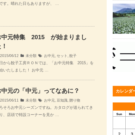
です。晴れた日もありますが、 …
お中元特集 2015 が始まりまし
た！
2015/06/12
未分類
お中元
,
セット
,
餃子
日から餃子工房ＲＯＮでは、「お中元特集 2015」を
始いたしました！ お中元 …
お中元の「中元」ってなあに？
カレンダ
2015/06/11
未分類
お中元
,
豆知識
,
贈り物
ろそろお中元シーズンですね。カタログが送られてき
り、店頭で特設コーナーを見か …
Sun
Mon
2
3