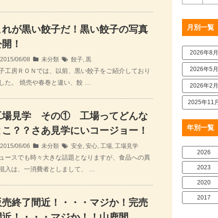
月別一覧
これが黒い餃子だ！黒い餃子の写真
公開！
2026年8
2015/06/08
未分類
餃子
,
黒
2026年5
子工房ＲＯＮでは、以前、黒い餃子をご紹介しており
した。 焼売や春巻と違い、餃 …
2026年2
2025年11
工場見学 その① 工場ってどんな
年別一覧
とこ？？さあ見学にいコージョー！
2015/06/06
未分類
安全
,
安心
,
工場
,
工場見学
2026
ュースでも時々大きな話題となりますが、食品への異
2023
混入は、一消費者としまして、 …
2020
2017
販売終了間近！・・・マジか！完売
間近！・・・マジか！！山鹿間