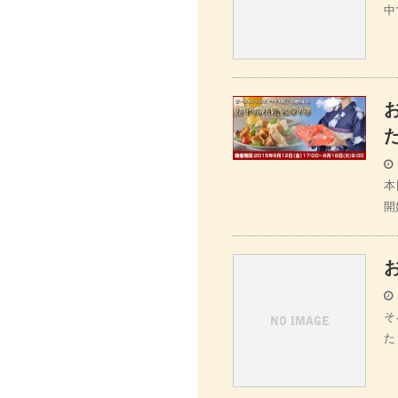
中
本
開
そ
た