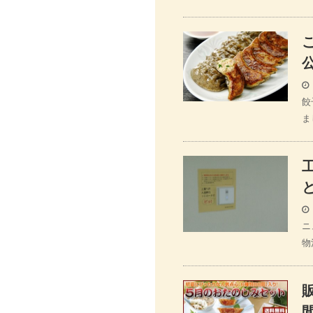
餃
ま
ニ
物