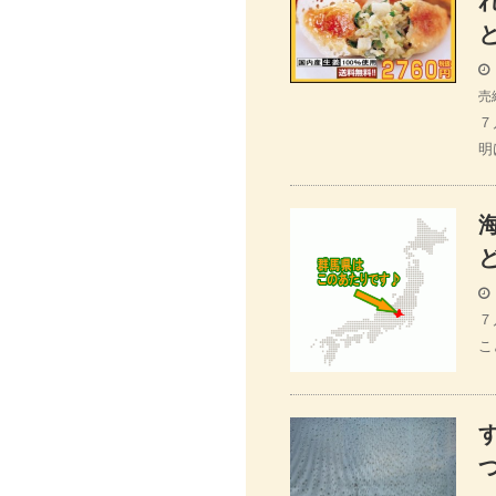
売
７
明
７
こ