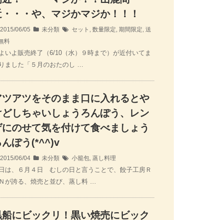
近・・・や、マジかマジか！！！
2015/06/05
未分類
セット
,
数量限定
,
期間限定
,
送
無料
よいよ販売終了（6/10（水）９時まで）が近付いてま
りました「５月のおたのし …
アツアツをそのまま口に入れるとや
けどしちゃいしょうろんぽう、レン
ゲにのせて気を付けて食べましょう
んぽう(*^^)v
2015/06/04
未分類
小籠包
,
蒸し料理
日は、６月４日 むしの日と言うことで、餃子工房Ｒ
Ｎが誇る、焼売と並び、蒸し料 …
黒船にビックリ！黒い焼売にビック